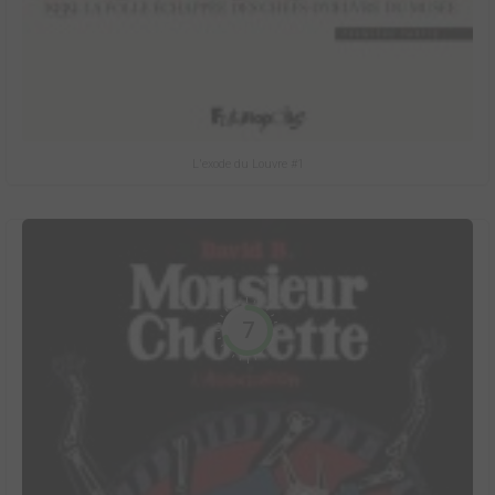
L'exode du Louvre #1
7