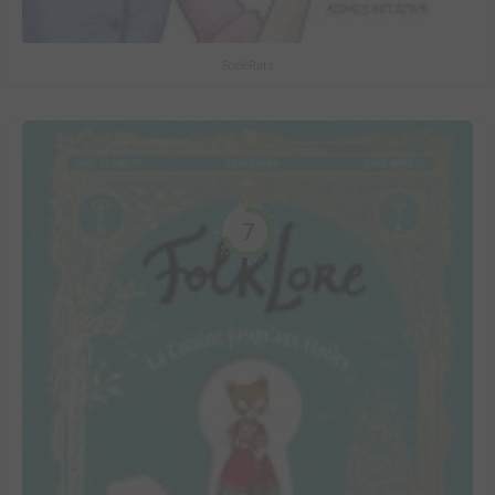
ScéléRats
7