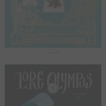
FolkLore #3
8