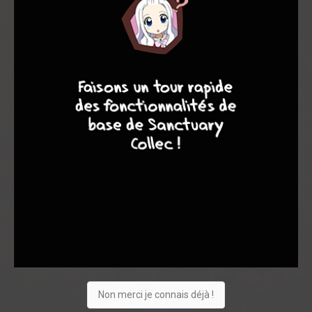
Note globale
Les experts
Membres
8,24
8
7
8
7
8,00
8,32
3
72
75
509
0
22
7
218
Collection
Envie
Critique
★
★
★
★
★
★
★
★
★
★
Non merci je connais déjà !
Acheter