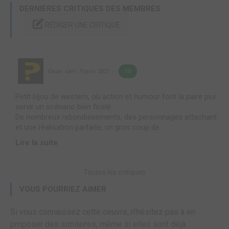
DERNIÈRES CRITIQUES DES MEMBRES
RÉDIGER UNE CRITIQUE
Gaze
,
sam. 9 janv. 2021
10
Petit bijou de western, où action et humour font la paire piur
servir un scénario bien ficelé.
De nombreux rebondissements, des personnages attachant
et une réalisation parfaite, un gros coup de...
Lire la suite
Toutes les critiques
VOUS POURRIEZ AIMER
Si vous connaissez cette oeuvre, n'hésitez pas à en
proposer des similaires, même si elles sont déjà