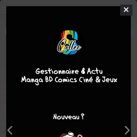
L'homme qui n'aimait pas les armes
à feu
BD
1970
Paul SALOMONE
Wilfrid LUPANO
4
tomes
COMPLÈTE
aventure
western
Début du XXe siècle, Arizona... Maître Byron Peck, citoyen
britannique et avocat d'affaires, escorté de son acolyte, l'effrayant
Monsieur Hoggaard, parcourt le désert en quête d'un mystérieux
papier qui pourrait changer à jamais le cours de l'histoire des
États-Unis d'Amérique. Dans le même but, la dangereuse Margot de
Garine s'associe à une bande de Mexicains sans foi ni loi... Et ils
seront sans pitié !