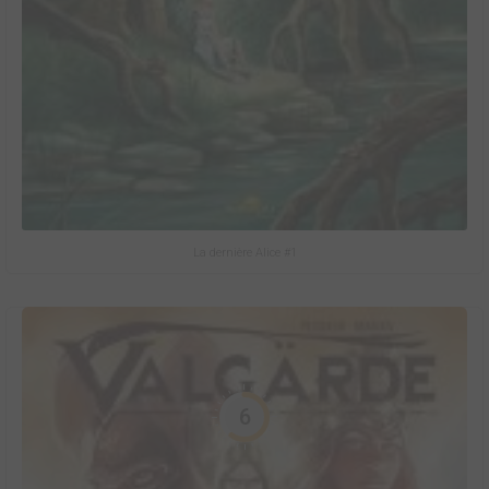
La dernière Alice #1
6