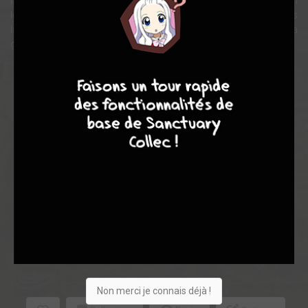
la tête contre le mur et à mouiller son froc de rire. Alors attention
les yeux, vous avez intérêt à sortir vos mouchoirs des fois que les
larmes se mettent à dégouliner tellement vous allez vous fendre la
gueule.
7
9
8
9
Note globale
Les experts
Membres
8,63
-
8,63
0
8
8
63
0
4
4
2565
Non merci je connais déjà !