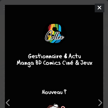
Paracuellos
BD
1980
Carlos GIMENEZ
Carlos GIMENEZ
2
tomes
COMPLÈTE
Autobiographique
Chronique sociale
Roman graphique
Humour noir
Carlos Giménez a entrepris de conter les merveilleux souvenirs de
sa folle jeunesse dans les foyers de l'Assistance Publique
espagnole, à l'époque de la dictature du général Franco. Il a
regroupé ces récits sous le titre de " Paracuellos ", du nom de l'un
de ces foyers. De chaque évènement qui l'a marqué, aussi infime
soit-il, de chaque anecdote ou mésaventure, vécus en ces verts
paradis, il a tiré des pages bourrées de gags désopilants à se taper