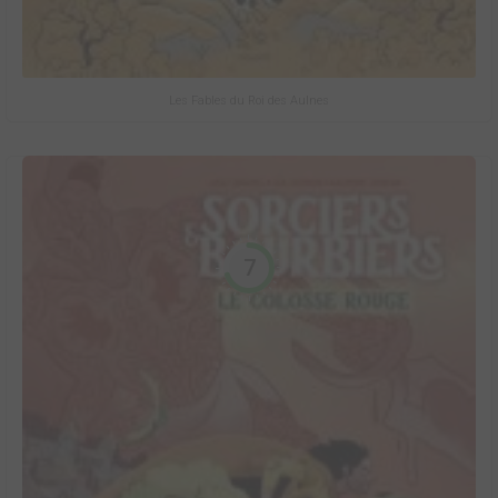
Les Fables du Roi des Aulnes
7