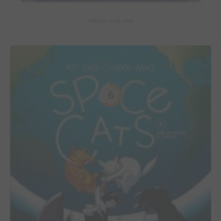
Maison Croâ Croâ
6