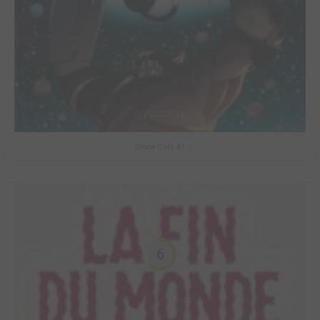
Space Cats #1
6