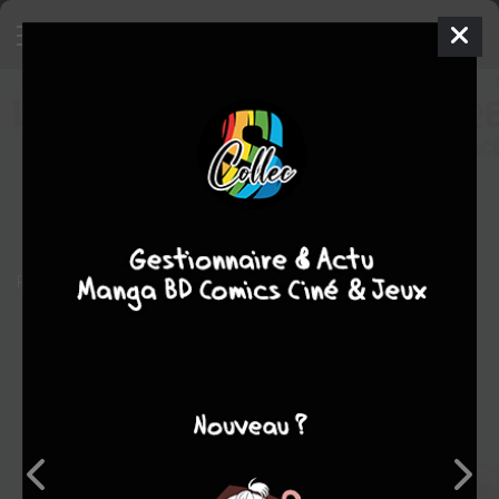
Le vieux Nick et Barbe-Noire
BD
1969
Marcel REMACLE
Marcel REMACLE
13
tomes
EN COURS
aventure
Humour
Pas de description
Note globale
Les experts
Membres
5,90
5,00
6,00
1
3
4