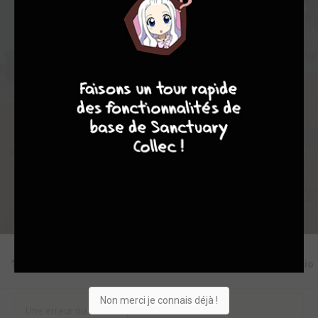
53
0
0
3
3003
7
8
8
10
Collection
Envie
Critique
★
★
★
★
★
★
★
★
★
★
Acheter
Editions
Critiques
Videos
Actu
Discussio
Non merci je connais déjà !
Une erreur ou un manque sur cette fiche ?