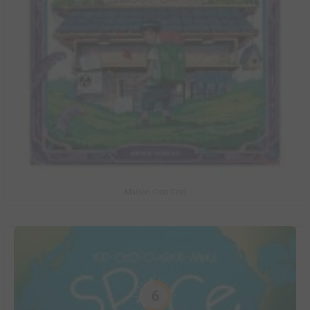
Maison Croâ Croâ
6