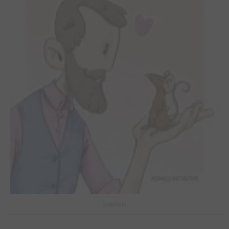
ScéléRats