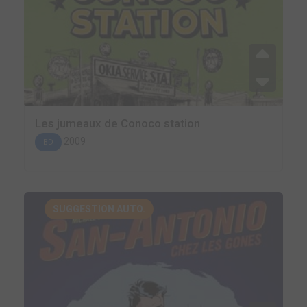
Les jumeaux de Conoco station
2009
BD
SUGGESTION AUTO.