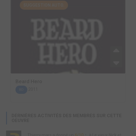
SUGGESTION AUTO.
Beard Hero
2011
BD
DERNIÈRES ACTIVITÉS DES MEMBRES SUR CETTE
OEUVRE
Thierry.mars
a donné un
6/10
à
Le vieux Nick et