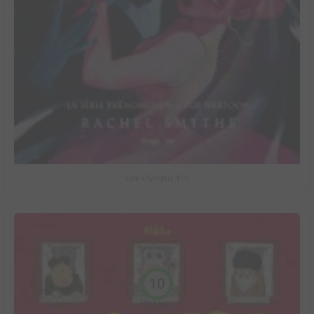
Lore Olympus #10
10