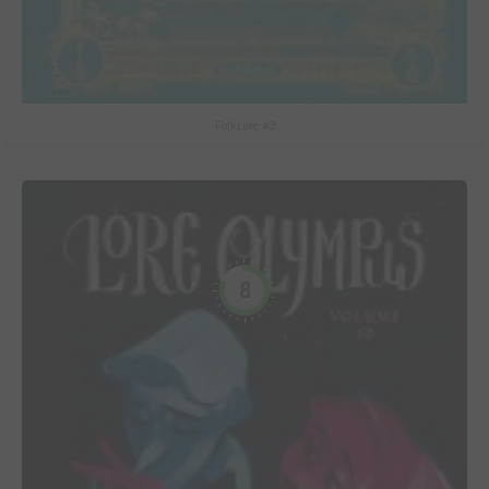
FolkLore #3
8