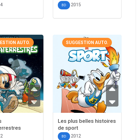
14
2015
BD
ESTION AUTO.
SUGGESTION AUTO.
s
Les plus belles histoires
errestres
de sport
12
2012
BD