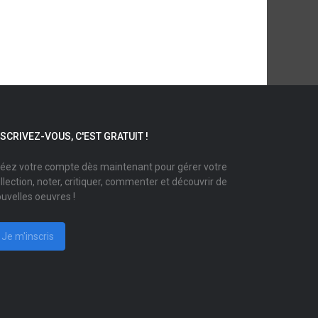
NSCRIVEZ-VOUS, C'EST GRATUIT !
éez votre compte dès maintenant pour gérer votre
llection, noter, critiquer, commenter et découvrir de
uvelles oeuvres !
Je m'inscris