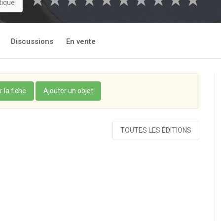
★
★
★
★
★
★
★
★
★
★
tique
Discussions
En vente
r la fiche
Ajouter un objet
TOUTES LES ÉDITIONS