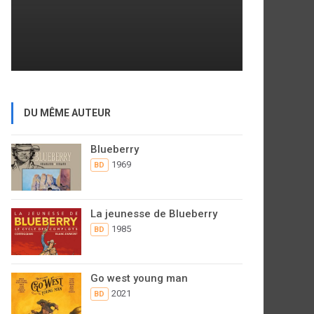
DU MÊME AUTEUR
Blueberry
1969
BD
La jeunesse de Blueberry
1985
BD
Go west young man
2021
BD