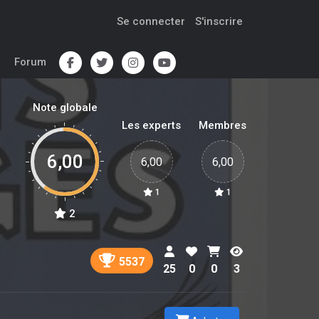
Se connecter
S'inscrire
Forum
Note globale
Les experts
Membres
6,00
6,00
6,00
1
1
2
5537
25
0
0
3