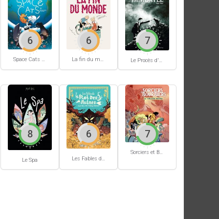
6
6
7
Space Cats #1
La fin du monde (Stanislas)
Le Procès d'un immortel
8
6
7
Sorciers et Bourbiers #1
Les Fables du Roi des Aulnes
Le Spa