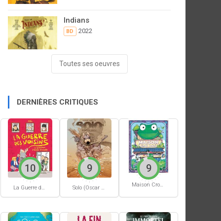
Indians
2022
BD
Toutes ses oeuvres
DERNIÈRES CRITIQUES
10
9
9
Maison Croâ Croâ
La Guerre des voisins
Solo (Oscar Martin) #1