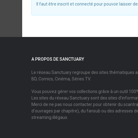
Il faut être inscrit et connecté pour pouvoir laisser
A PROPOS DE SANCTUARY
Le réseau Sanctuary regroupe des sites thématiques 
BD, Comics, Cinéma, Séries TV.
Vous pouvez gérer vos collections grâce à un outil 100%
Les sites du réseau Sanctuary sont des sites d'informati
Merci de ne pas nous contacter pour obtenir du scantr
d'ouvrages par chapitre), du fansub ou des adresses de
streaming illégaux.