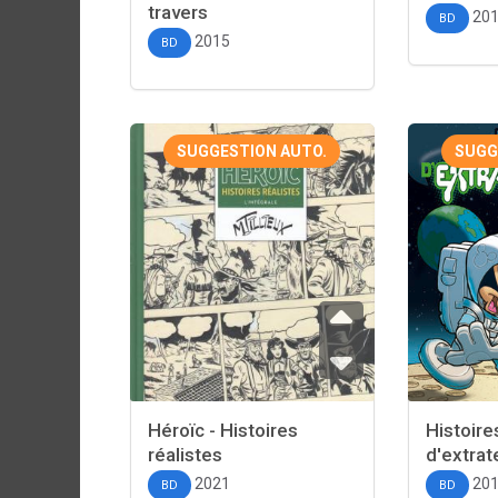
travers
20
BD
2015
BD
SUGGESTION AUTO.
SUGG
Héroïc - Histoires
Histoire
réalistes
d'extrat
2021
20
BD
BD