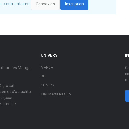
 des commentaires.
Connexion
Inscription
UNIVERS
I
autour des Manga,
MANGA
Cr
co
BD
no
 gratuit.
COMICS
on et d'actualité.
CINÉMA/SÉRIES TV
ad (scan
 sites de