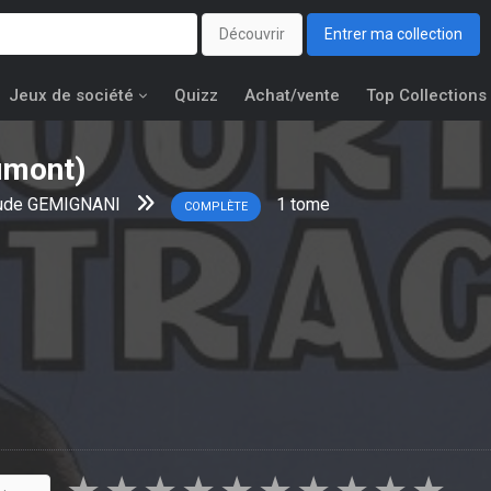
Découvrir
Entrer ma collection
Jeux de société
Quizz
Achat/vente
Top Collections
umont)
ude GEMIGNANI
1
tome
COMPLÈTE