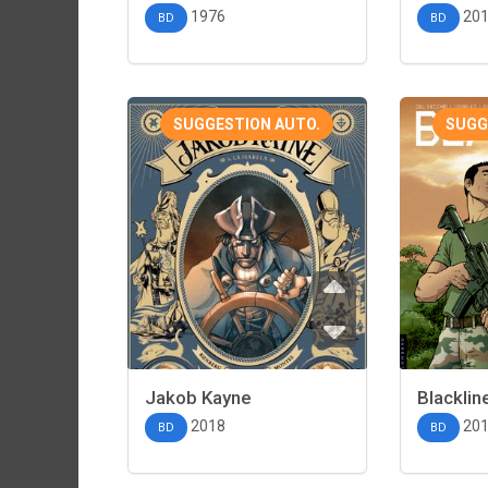
1976
20
BD
BD
SUGGESTION AUTO.
SUGG
Jakob Kayne
Blacklin
2018
20
BD
BD