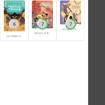
6
7
7
Sculpter l'éternité
Sorciers et Bourbiers #1
Les Fables du Roi des Aulnes