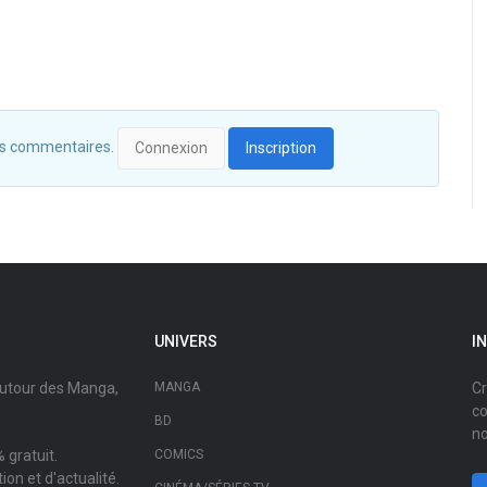
 des commentaires.
Connexion
Inscription
UNIVERS
I
autour des Manga,
MANGA
Cr
co
BD
no
 gratuit.
COMICS
on et d'actualité.