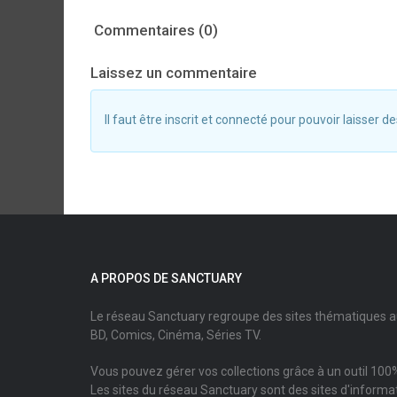
Commentaires (0)
Laissez un commentaire
Il faut être inscrit et connecté pour pouvoir laisser
A PROPOS DE SANCTUARY
Le réseau Sanctuary regroupe des sites thématiques 
BD, Comics, Cinéma, Séries TV.
Vous pouvez gérer vos collections grâce à un outil 100%
Les sites du réseau Sanctuary sont des sites d'informati