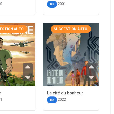
10
2001
BD
ESTION AUTO.
SUGGESTION AUTO.
e
La cité du bonheur
11
2022
BD