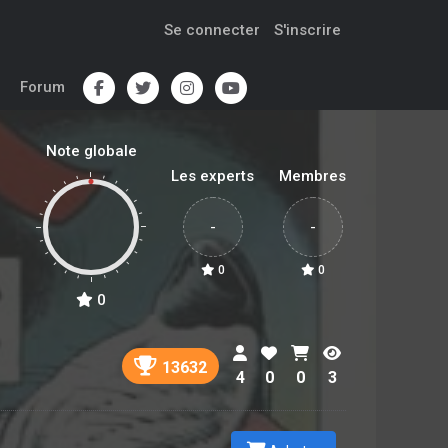
Se connecter
S'inscrire
Forum
Note globale
Les experts
Membres
-
-
0
0
0
13632
4
0
0
3