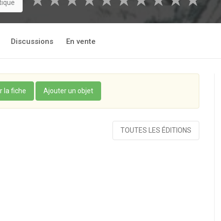
★
★
★
★
★
★
★
★
★
★
tique
Discussions
En vente
r la fiche
Ajouter un objet
TOUTES LES ÉDITIONS