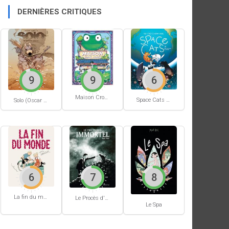
DERNIÈRES CRITIQUES
9
9
6
Maison Croâ Croâ
Space Cats #1
Solo (Oscar Martin) #1
6
7
8
La fin du monde (Stanislas)
Le Procès d'un immortel
Le Spa