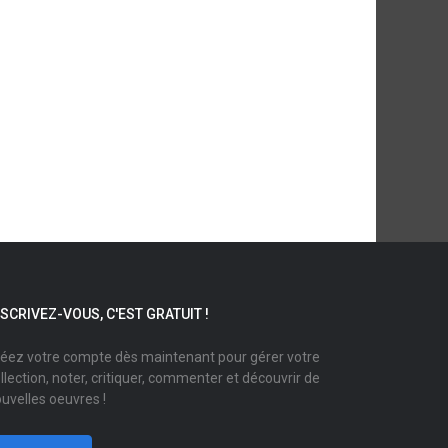
NSCRIVEZ-VOUS, C'EST GRATUIT !
éez votre compte dès maintenant pour gérer votre
llection, noter, critiquer, commenter et découvrir de
uvelles oeuvres !