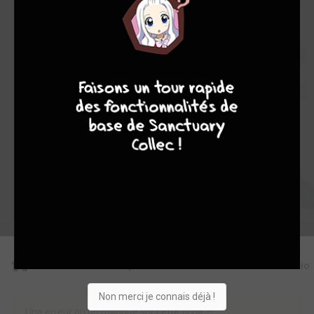
5
0
0
5
12655
9
8
9
8
Collection
Envie
Critique
★
★
★
★
★
★
★
★
★
★
Acheter
Editions
Critiques
Videos
Actu
Discussio
Non merci je connais déjà !
Une erreur ou un manque sur cette fiche ?