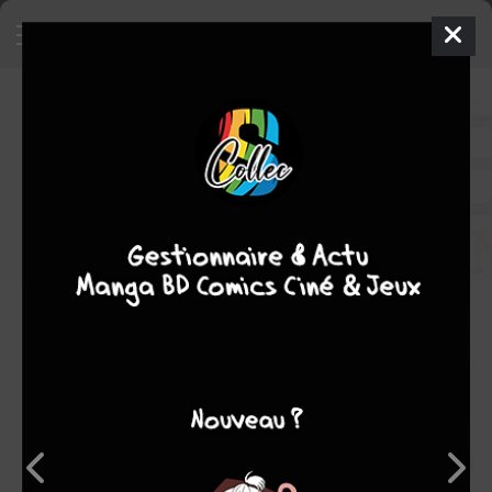
Ce qu'il faut savoir avant de
pratiquer des....
BD
2012
Philippe BERCOVICI
Raoul CAUVIN
1
tome
EN COURS
Humour
Note globale
Les experts
Membres
6,00
-
6,00
0
1
1