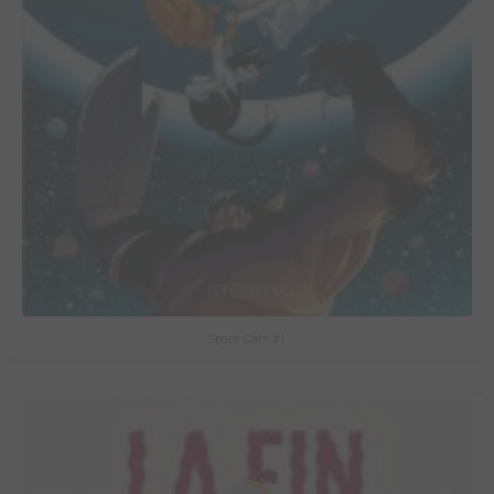
Space Cats #1