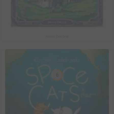
Maison Croâ Croâ
6