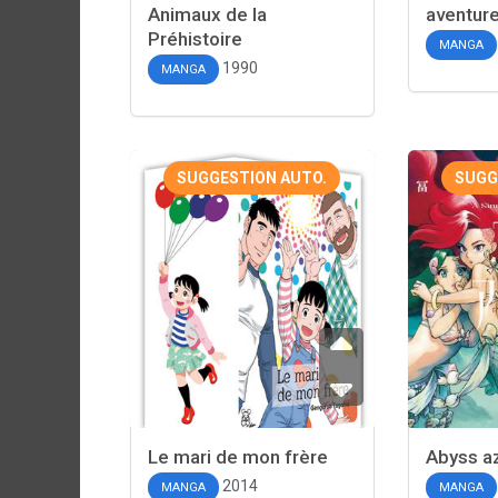
Animaux de la
aventur
Préhistoire
MANGA
1990
MANGA
SUGGESTION AUTO.
SUGG
Le mari de mon frère
Abyss a
2014
MANGA
MANGA