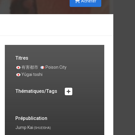
Acheter
Titres
有害都市
Poison City
Yûgai toshi
Thématiques/Tags
Prépublication
Jump Kai
(SHUEISHA)