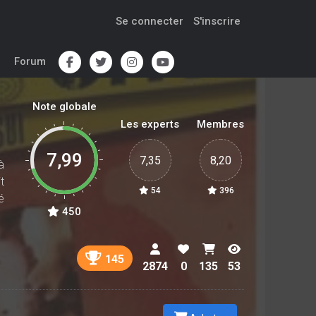
Se connecter
S'inscrire
Forum
Note globale
Les experts
Membres
7,99
7,35
8,20
à
t
54
396
é
450
145
2874
0
135
53