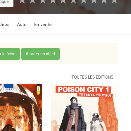
★
★
★
★
★
★
★
★
★
★
tique
deos
Actu
En vente
r la fiche
Ajouter un objet
TOUTES LES ÉDITIONS