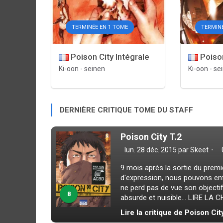
TERMINÉE EN 1 TOME
TERMIN
Poison City Intégrale
Poison
Ki-oon
-
seinen
Ki-oon
-
se
DERNIÈRE CRITIQUE TOME DU STAFF
Poison City T.2
lun. 28 déc. 2015 par
Skeet
9 mois après la sortie du premie
d'expression, nous pouvons en
ne perd pas de vue son objecti
8
absurde et nuisible... LIRE L
Lire la critique de Poison Cit