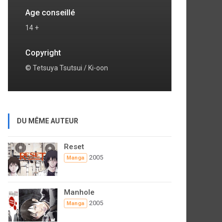
Age conseillé
14 +
Copyright
© Tetsuya Tsutsui / Ki-oon
DU MÊME AUTEUR
Reset
2005
Manga
Manhole
2005
Manga