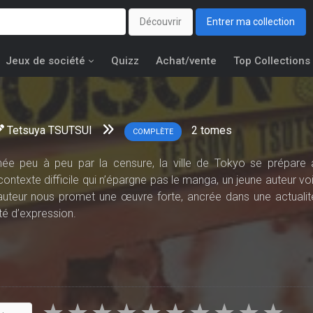
Découvrir
Entrer ma collection
Jeux de société
Quizz
Achat/vente
Top Collections
Tetsuya TSUTSUI
2
tomes
COMPLÈTE
e peu à peu par la censure, la ville de Tokyo se prépare 
ontexte difficile qui n’épargne pas le manga, un jeune auteur voi
l’auteur nous promet une œuvre forte, ancrée dans une actualit
erté d’expression.