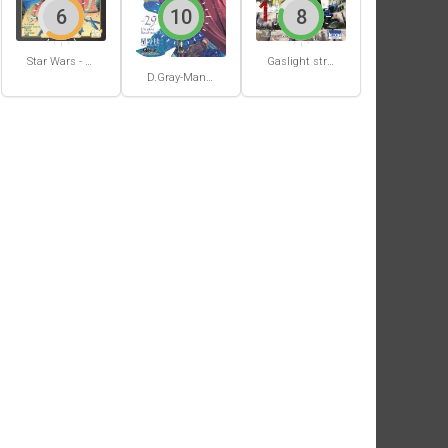
6
10
8
Star Wars - La Haute République - Un équilibre fragile
Gaslight stray dog detectives #1
D.Gray-Man #29