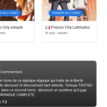
ÉE EN 2 TOMES
TERMINÉE EN 2 TOMES
 City simple
Poison City Latitudes
inen
Ki-oon
-
seinen
0 commentaire
r tome de ce dyptique atypique qui traite de la liberté
fin découvrir le dénouement tant attendu. Tetsuya TSUTSUI
f dans ce second tome : dénoncer un système qu'il juge
A CHRONIQUE COMPLETE...
y T.2