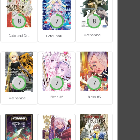
8
7
8
Mechanical Buddy Universe #1
Cats and Dragon #3
Hotel Inhumans #1
7
7
7
Bless #6
Bless #5
Mechanical Buddy Universe #0