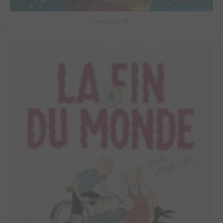
Space Cats #1
6