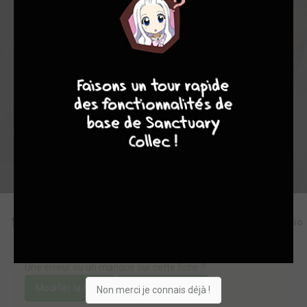
7
0
0
2
11013
4
7
8
7
Collection
Envie
Critique
★
★
★
★
★
★
★
★
★
★
Acheter
Editions
Critiques
Videos
Actu
Discussio
Une erreur ou un manque sur cette fiche ?
Modifier la fiche
Ajouter un objet
Non merci je connais déjà !