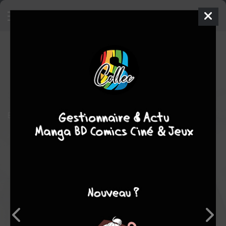
Love is in the air
BD
1999
GüRSEL
1
tome
STOPPÉE
Humour
Ensemble d'histoires humoristiques à caractère lubrique
Note globale
Les experts
Membres
-
-
0
0
0