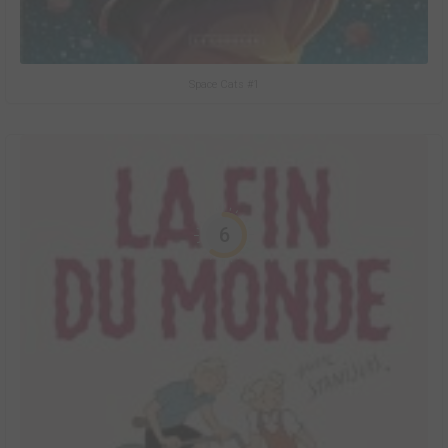
Space Cats #1
6