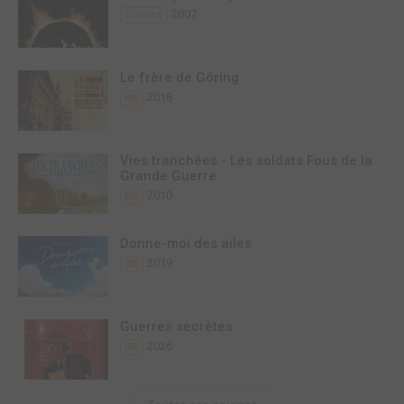
2007
Comics
Le frère de Göring
2018
BD
Vies tranchées - Les soldats Fous de la
Grande Guerre
2010
BD
Donne-moi des ailes
2019
BD
Guerres secrètes
2026
BD