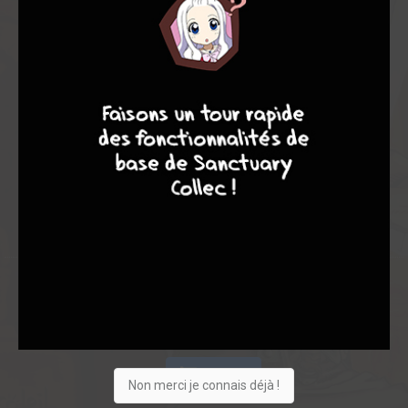
Note globale
Les experts
Membres
7,33
-
7,33
9
8
9
8
0
3
3
73
0
2
6
2219
Collection
Envie
Critique
★
★
★
★
★
★
★
★
★
★
Acheter
Non merci je connais déjà !