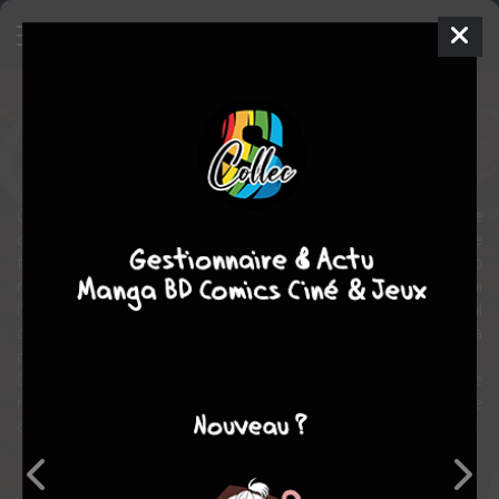
Odyxes
BD
2014
Steven LEJEUNE
Christophe PELINQ
2
tomes
EN COURS
Oscar Rimbaud est étudiant en médecine, à Paris. Mais il se réveille
dans la peau d'un marin de la Grèce antique, commandant une
flottille. Est-il en train de rêver ? Non, tout autour de lui semble trop
réel. Et il a le souvenir de cette fille étrange, rencontrée à l'hôpital, qui
l'a attiré chez elle... En attendant, coincé dans un port égyptien, il
doit trouver le moyen de ramener ses hommes en Grèce, et va
pour cela utiliser quelques-unes de ses connaissances modernes.
Oscar, devenu Odyxes, va s'ingénier à survivre dans un monde
rude qui s'avère plus complexe qu'il ne l'imaginait, et tenter de
comprendre pourquoi il a été projeté dans ce passé lointain...