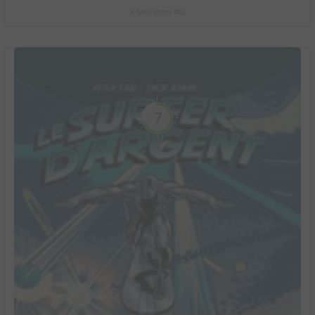
X-Men Extra #62
7