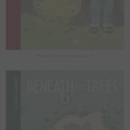
Beneath the trees where nobody sees #2
8