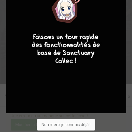
9
0
0
3
4631
9
8
9
8
Collection
Envie
Critique
★
★
★
★
★
★
★
★
★
★
Acheter
Editions
Critiques
Videos
Actu
Discussio
Une erreur ou un manque sur cette fiche ?
Non merci je connais déjà !
Modifier la fiche
Ajouter un objet