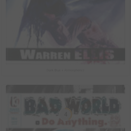
Dark Blue + Atmospherics
4