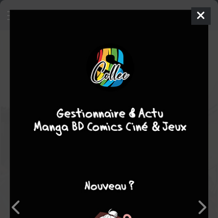
Captain America and the Falcon
Comics
2004
Greg TOCCHINI
Christopher
PRIEST
14
tomes
COMPLÈTE
action
Comics / Super Heros
Note globale
Les experts
Membres
-
-
0
0
0