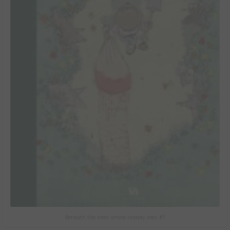
Beneath the trees where nobody sees #1