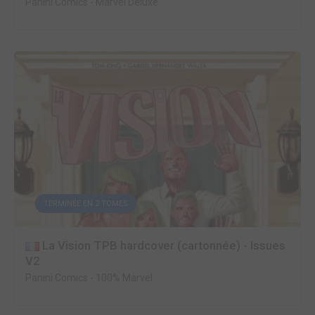
Panini Comics
-
Marvel Deluxe
TERMINÉE EN 2 TOMES
La Vision TPB hardcover (cartonnée) - Issues
V2
Panini Comics
-
100% Marvel