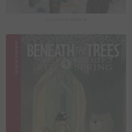
Les mystères de Hobtown #2
9