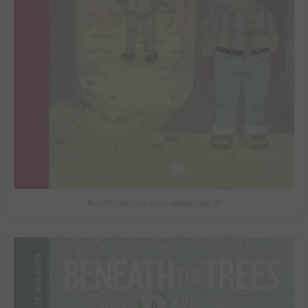
Beneath the trees where nobody sees #2
8