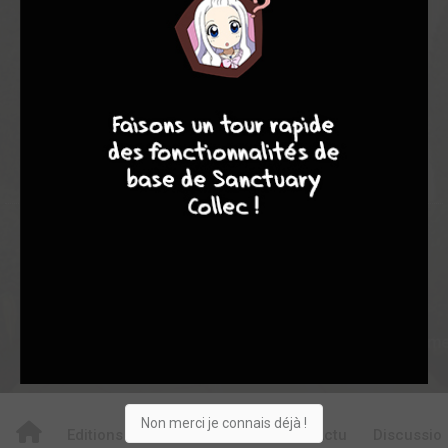
8,47
8,00
8,52
2
29
31
7
8
8
10
231
0
18
5
491
Collection
Envie
Critique
★
★
★
★
★
★
★
★
★
★
Acheter
Non merci je connais déjà !
Editions
Critiques
Videos
Actu
Discussio