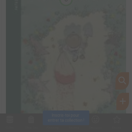
Inscris-toi pour 
entrer ta collection !
Collec
Shop. list
Planning
Animes
Découvrir
Envies