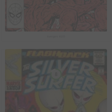
Avengers #305
8