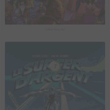
X-Men Extra #62
7