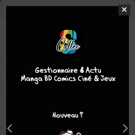
La Vision
Comics
1994
Michael WALSH
Tom KING
12
tomes
COMPLÈTE
Comics / Super Heros
L’Avenger Vision a décidé de fonder une famille. Le synthézoïde a
décidé de la créer de toutes pièces et d’emménager en banlieue.
L’intégration va s’avérer plus compliquée que prévue et les secrets
vont venir peser sur l’ambiance de la petite famille.
Note globale
Les experts
Membres