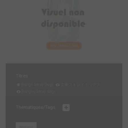
VEN. 28 AOÛT 2026
Titres
Bungô Stray Dogs
文豪ストレイドッグス
Bungou Stray dogs
Thématiques/Tags
#énigme