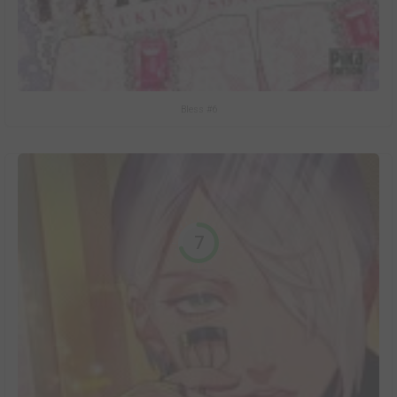
Bless #6
7