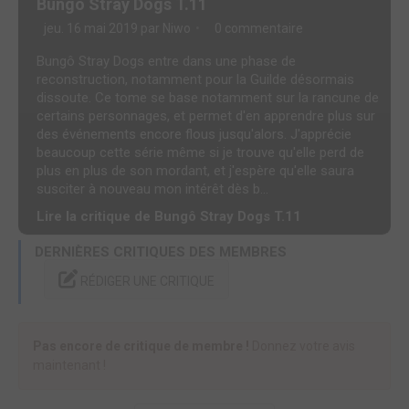
Bungô Stray Dogs T.11
jeu. 16 mai 2019 par
Niwo
0 commentaire
Bungô Stray Dogs entre dans une phase de
reconstruction, notamment pour la Guilde désormais
dissoute. Ce tome se base notamment sur la rancune de
certains personnages, et permet d'en apprendre plus sur
des événements encore flous jusqu'alors. J'apprécie
beaucoup cette série même si je trouve qu'elle perd de
plus en plus de son mordant, et j'espère qu'elle saura
susciter à nouveau mon intérêt dès b...
Lire la critique de Bungô Stray Dogs T.11
DERNIÈRES CRITIQUES DES MEMBRES
RÉDIGER UNE CRITIQUE
Pas encore de critique de membre !
Donnez votre avis
maintenant !