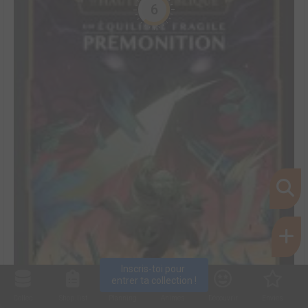
6
Inscris-toi pour 
entrer ta collection !
Collec
Shop. list
Planning
Animes
Découvrir
Envies