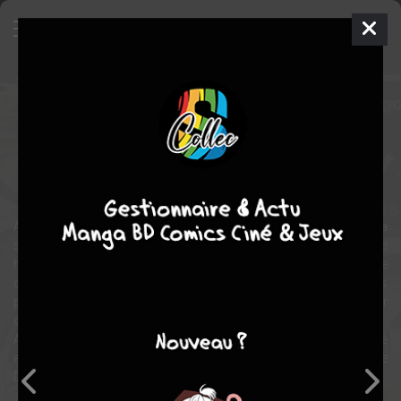
Bungô Stray Dogs
Manga
Seinen
2012
Sango HARUKAWA
Kafka
ASAGIRI
25
tomes
EN COURS
fantastique
action
baston
Après avoir été expulsé de son centre d'accueil, Atsushi Nakajima
se retrouve seul et à la rue... il rencontre alors un étrange jeune
homme du nom d'Osamu Dazai. Ce dernier fait partie de l’Agence
des Détectives armés, une troupe d'enquêteurs aux pouvoirs
paranormaux, à la recherche d’un mystérieux tigre mangeur
d'hommes.
Atsushi semble avoir d'étroits liens avec ce tigre, et se retrouve
enrôlé malgré lui parmi ces fameux Détectives sur l'initiative de
Dazai.