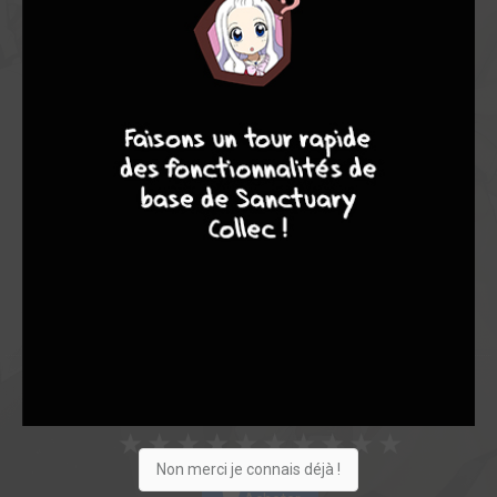
Note globale
Les experts
Membres
9
8
9
8
8,00
7,17
8,27
12
102
114
789
0
161
58
1073
Collection
Envie
Critique
★
★
★
★
★
★
★
★
★
★
Non merci je connais déjà !