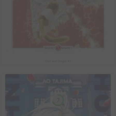
Cats and Dragon #3
7