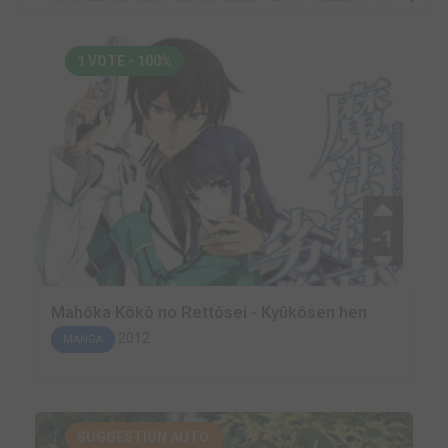
1 VOTE - 100%
-1
Mahôka Kôkô no Rettôsei - Kyûkôsen hen
2012
MANGA
SUGGESTION AUTO.