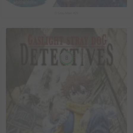
D.Gray-Man #29
8