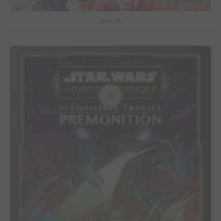
Bless #5
6