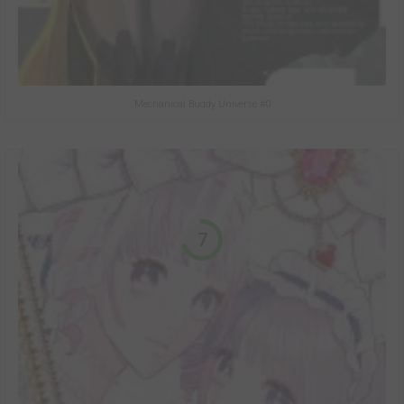
Mechanical Buddy Universe #0
7