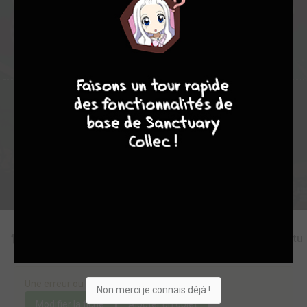
0
0
3
9
18487
8
9
8
9
Collection
Envie
Critique
★
★
★
★
★
★
★
★
★
★
Acheter
Editions
Chapitres
Critiques
Videos
Actu
Une erreur ou un manque sur cette fiche ?
Non merci je connais déjà !
Modifier la fiche
Ajouter un objet