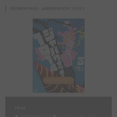
DERNIER PARU : JABBERWOCKY 1914 3
MER. 9 AOÛT 2017
Titres
Jabberwocky 1914
ジャバウォッキー 1914