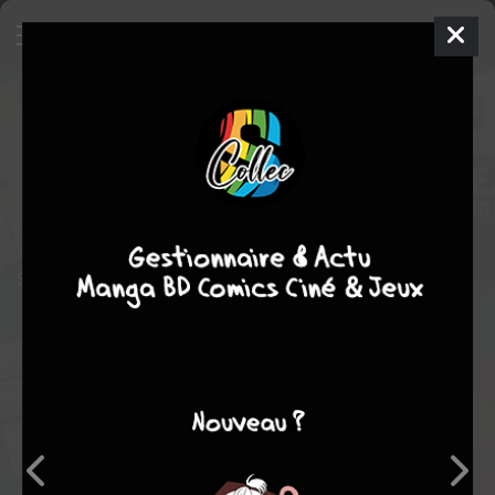
Jabberwocky 1914
Manga
Seinen
2015
Masato HISA
Masato
HISA
3
tomes
EN COURS
SF
action
fantastique
Séquelle de la série Jabberwocky, qui prend place au 20e siècle.
Note globale
Les experts
Membres
-
-
0
0
0