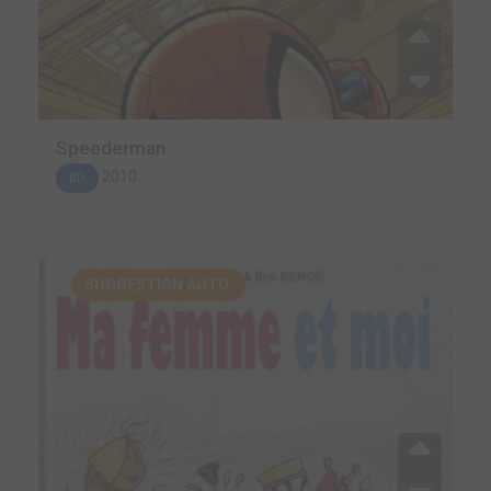
Speederman
2010
BD
SUGGESTION AUTO.