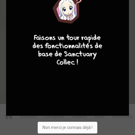
0
0
0
0
1
20544
9
8
7
6
Collection
Envie
Critique
★
★
★
★
★
★
★
★
★
★
Acheter
Editions
Critiques
Videos
Actu
Discussio
Non merci je connais déjà !