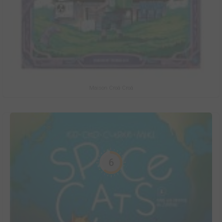
Maison Croâ Croâ
6