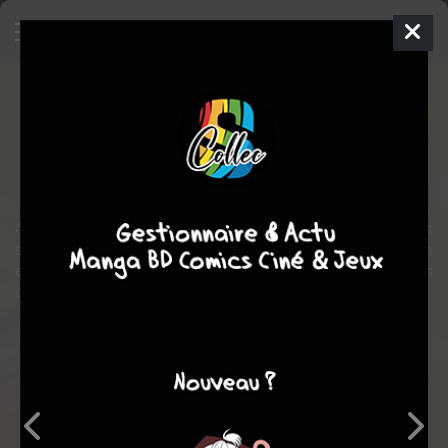
Interludes
BD
2008
1
tome
COMPLÈTE
Humour
Après tout, si nous devenions solidaires des tournesols, des
sapins de Noël et même des cailloux ? Ne sommes-nous pas
engagés dans la même galère ? Merci à Bloop de rafraîchir nos
certitudes avec audace et humour.
Note globale
Les experts
Membres
-
-
0
0