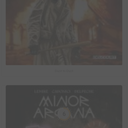
Dust to Dust
6