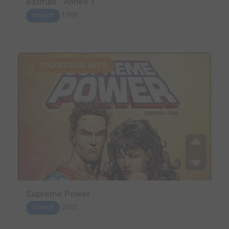
Batman - Année 1
1988
COMICS
SUGGESTION AUTO.
Supreme Power
2003
COMICS