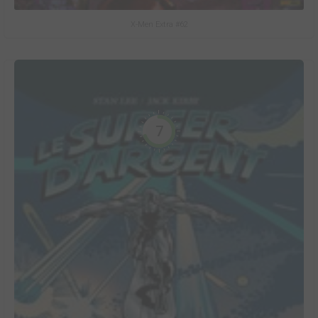
X-Men Extra #62
7