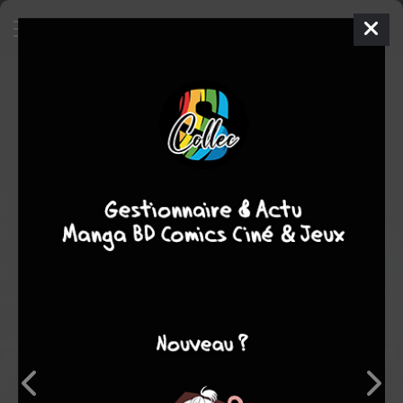
Monde Futur
Comics
1959
Lee ELIAS
Otto BINDER
Comics / Super Heros
Note globale
Les experts
Membres
-
-
0
0
0
6
0
0
2
5132