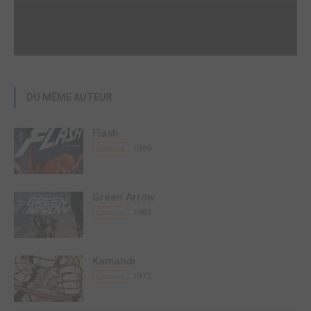
DU MÊME AUTEUR
Flash
1959
Comics
Green Arrow
1983
Comics
Kamandi
1972
Comics