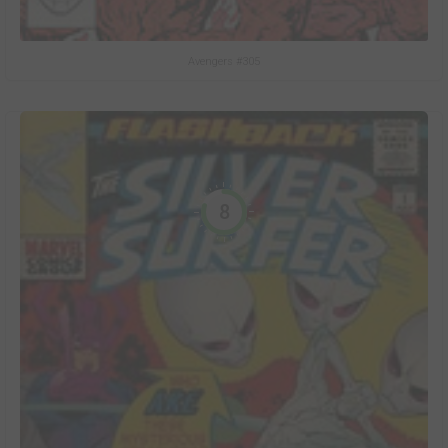
Avengers #305
8