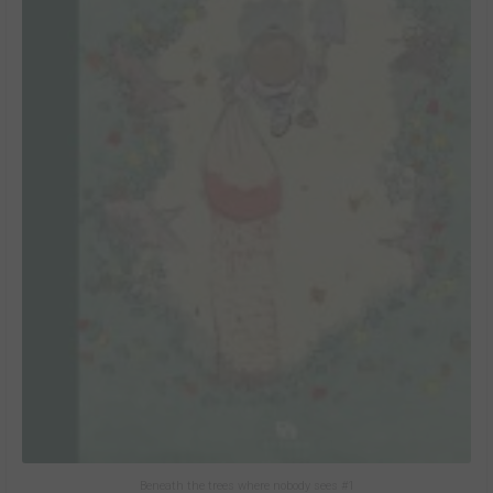
Beneath the trees where nobody sees #1