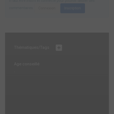
Il faut être inscrit et connecté pour pouvoir laisser des
commentaires.
Connexion
Inscription
Thématiques/Tags
Age conseillé
-