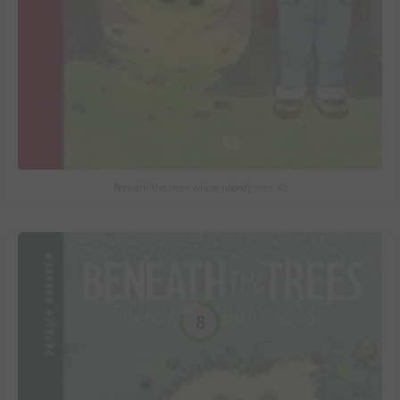
Beneath the trees where nobody sees #2
8