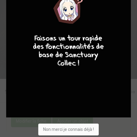
4
7
8
7
Collection
Envie
Critique
★
★
★
★
★
★
★
★
★
★
Acheter
Editions
Critiques
Videos
Actu
Discussio
Une erreur ou un manque sur cette fiche ?
Modifier la fiche
Ajouter un objet
Non merci je connais déjà !