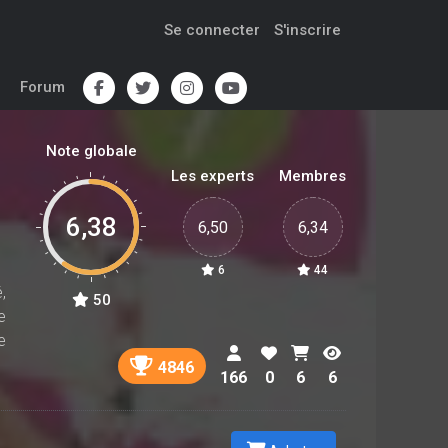
Se connecter
S'inscrire
Forum
Note globale
Les experts
Membres
6,38
6,50
6,34
6
44
,
50
e
e
4846
166
0
6
6