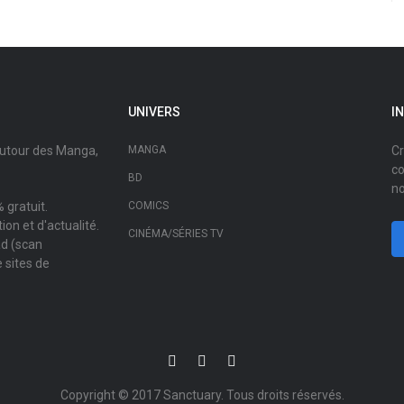
UNIVERS
I
autour des Manga,
MANGA
Cr
co
BD
no
 gratuit.
COMICS
on et d'actualité.
CINÉMA/SÉRIES TV
ad (scan
 sites de
Copyright © 2017
Sanctuary
. Tous droits réservés.