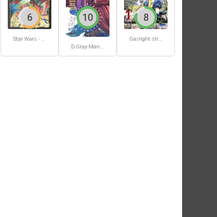
6
10
8
Star Wars - La Haute République - Un équilibre fragile
Gaslight stray dog detectives #1
D.Gray-Man #29