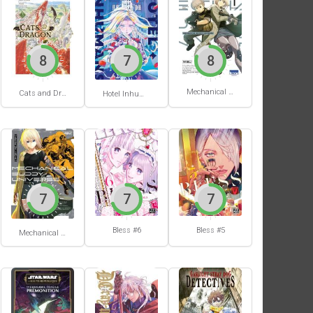
8
7
8
Mechanical Buddy Universe #1
Cats and Dragon #3
Hotel Inhumans #1
7
7
7
Bless #6
Bless #5
Mechanical Buddy Universe #0