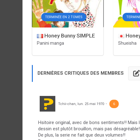
TERMINÉE EN 2 TOMES
TERMINÉ
Honey Bunny SIMPLE
Honey
Panini manga
Shueisha
DERNIÈRES CRITIQUES DES MEMBRES
Tchii-chan
,
lun. 25 mai 1970
6
Hsitoire original, avec de bons sentiments!! Mais 
dessin est plutôt brouillon, mais pas désagréable!
De plus, la serie ne fait que deux volumes!!