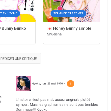
E EN 1 TOME
TERMINÉE EN 2 TOMES
 Bunny Bunko
Honey Bunny simple
Shueisha
RÉDIGER UNE CRITIQUE
kiyoko
,
lun. 25 mai 1970
6
le
L'histoire n'est pas mal, assez originale plutôt
!
sympa... Mais les graphismes ne sont pas terribles.
Dommage!!! Kiyoko