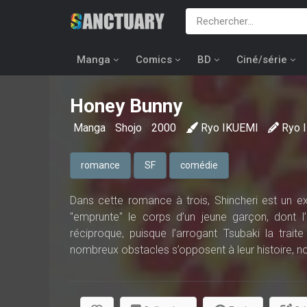
Manga
Comics
BD
Ciné/série
Honey Bunny
Manga
Shojo
2000
Ryo IKUEMI
Ryo 
romance
SF
comédie
Dans cette romance à trois, Shincheri est un ext
"emprunte" le corps d’un jeune garçon, dont l’i
réciproque, puisque l’arrogant Tsubaki la trai
nombreux obstacles s’opposent à leur histoire, no