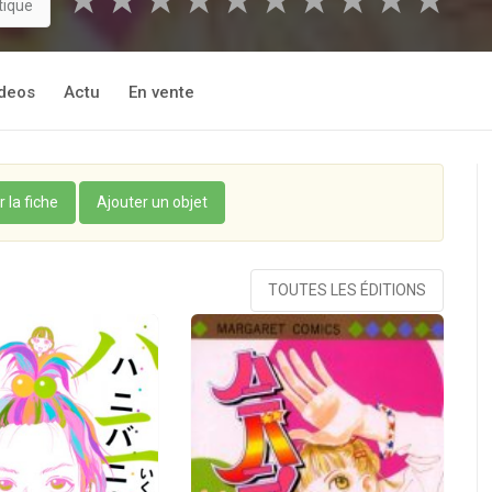
★
★
★
★
★
★
★
★
★
★
tique
deos
Actu
En vente
r la fiche
Ajouter un objet
TOUTES LES ÉDITIONS