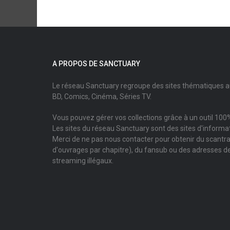
A PROPOS DE SANCTUARY
Le réseau Sanctuary regroupe des sites thématiques 
BD, Comics, Cinéma, Séries TV.
Vous pouvez gérer vos collections grâce à un outil 100%
Les sites du réseau Sanctuary sont des sites d'informati
Merci de ne pas nous contacter pour obtenir du scantr
d'ouvrages par chapitre), du fansub ou des adresses de
streaming illégaux.