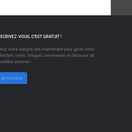
NSCRIVEZ-VOUS, C'EST GRATUIT !
éez votre compte dès maintenant pour gérer votre
llection, noter, critiquer, commenter et découvrir de
uvelles oeuvres !
Je m'inscris