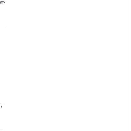
nny
ny