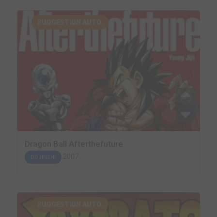
SUGGESTION AUTO.
Dragon Ball Afterthefuture
2007
DÔJINSHI
SUGGESTION AUTO.