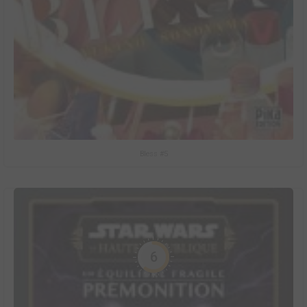
Bless #5
6