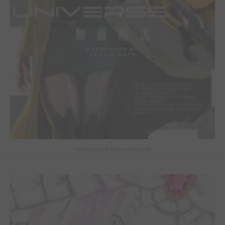
Mechanical Buddy Universe #0
7