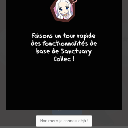
Les experts
Membres
8,50
-
8,50
9
7
6
6
0
2
2
6
0
10
3
11745
Collection
Envie
Critique
★
★
★
★
★
★
★
★
★
★
Acheter
Non merci je connais déjà !