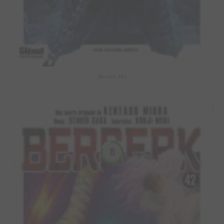
Berserk #43
8