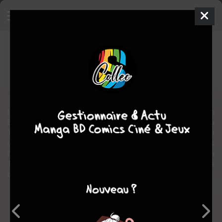
Dragon Ball GT
Dôjinshi
Shonen
2017
aventure
action
arts martiaux
L'histoire se déroule dix ans après la fin de la série animée Dragon
Ball Z. Son Goku termine l'entraînement de Oob dans le palais du
Tout-Puissant. À la suite d'un vœu raté de Pilaf, Son Goku redevient
un enfant. Ce vœu a altéré les Dragon Balls qui se dispersent dans
l'espace. Son Goku a un an pour les réunir. S'il n'y parvient pas, la
Terre se désintégrera. Il part avec Trunks et Pan à la recherche des
boules de cristal éparpillées dans toute la galaxie.
Note globale