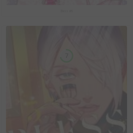
Bless #6
7