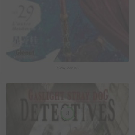
D.Gray-Man #29
8