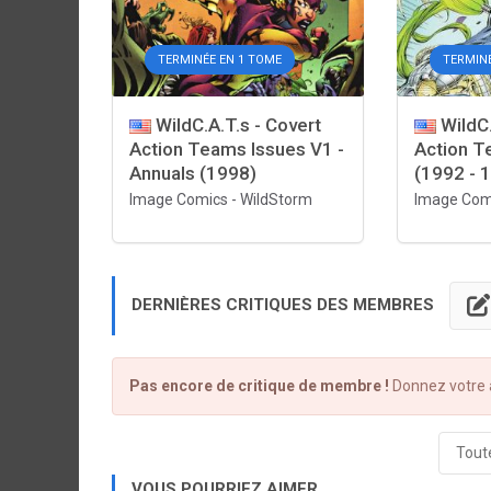
TERMINÉE EN 1 TOME
TERMIN
WildC.A.T.s - Covert
WildC.
Action Teams Issues V1 -
Action T
Annuals (1998)
(1992 - 
Image Comics
-
WildStorm
Image Com
DERNIÈRES CRITIQUES DES MEMBRES
Pas encore de critique de membre !
Donnez votre a
Toute
VOUS POURRIEZ AIMER