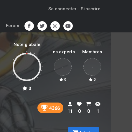
Se connecter
S'inscrire
Forum
Note globale
Les experts
Membres
-
-
0
0
0
4366
11
0
0
1