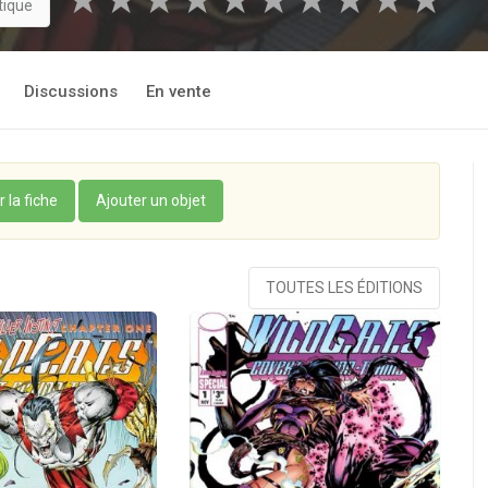
★
★
★
★
★
★
★
★
★
★
tique
Discussions
En vente
r la fiche
Ajouter un objet
TOUTES LES ÉDITIONS