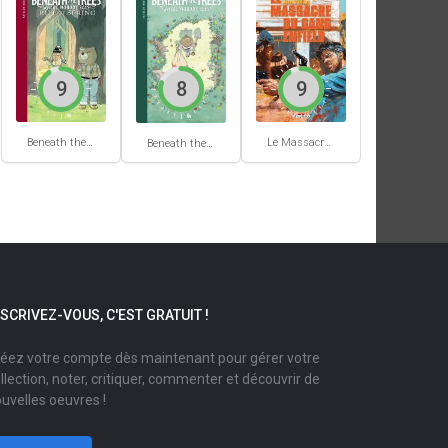
9
8
9
Beneath the trees where nobody sees #2
Le Massacre du gang Enfield
Beneath the trees where nobody sees #1
NSCRIVEZ-VOUS, C'EST GRATUIT !
éez votre compte dès maintenant pour gérer votre
llection, noter, critiquer, commenter et découvrir de
uvelles oeuvres !