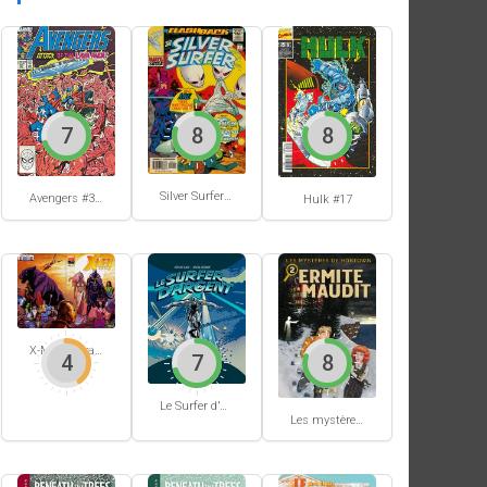
7
8
8
Silver Surfer #-1
Avengers #305
Hulk #17
X-Men Extra #62
4
7
8
Le Surfer d'Argent #5
Les mystères de Hobtown #2