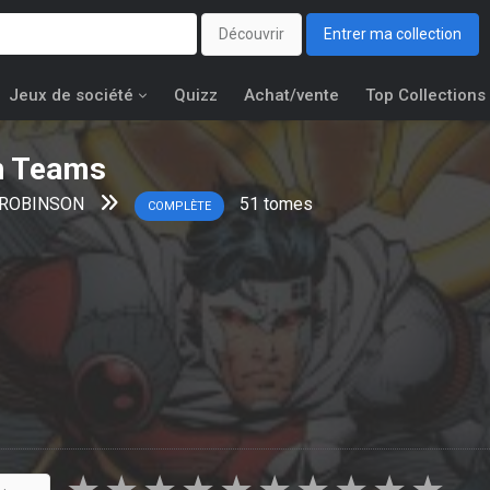
Découvrir
Entrer ma collection
Jeux de société
Quizz
Achat/vente
Top Collections
on Teams
 ROBINSON
51
tomes
COMPLÈTE