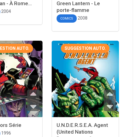
n - À Rome...
Green Lantern - Le
porte-flamme
2004
2008
COMICS
ESTION AUTO.
SUGGESTION AUTO.
ors Série
U.N.D.E.R.S.E.A. Agent
(United Nations
1996