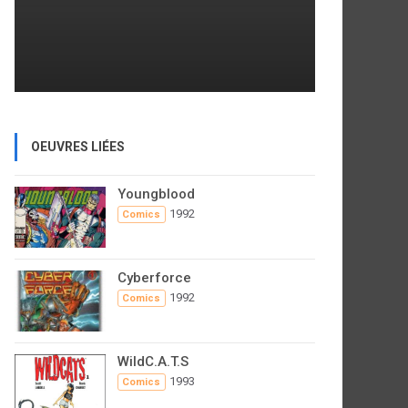
OEUVRES LIÉES
Youngblood
1992
Comics
Cyberforce
1992
Comics
WildC.A.T.S
1993
Comics