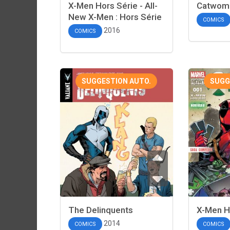
X-Men Hors Série - All-
Catwoma
New X-Men : Hors Série
COMICS
2016
COMICS
SUGGESTION AUTO.
SUGG
The Delinquents
X-Men H
2014
COMICS
COMICS