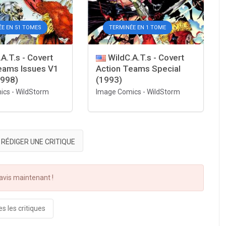
ÉE EN 51 TOMES
TERMINÉE EN 1 TOME
A.T.s - Covert
WildC.A.T.s - Covert
eams Issues V1
Action Teams Special
1998)
(1993)
ics
-
WildStorm
Image Comics
-
WildStorm
RÉDIGER UNE CRITIQUE
vis maintenant !
s les critiques