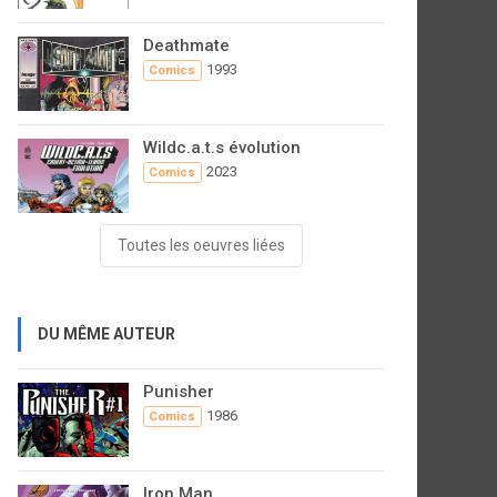
Deathmate
1993
Comics
Wildc.a.t.s évolution
2023
Comics
Toutes les oeuvres liées
DU MÊME AUTEUR
Punisher
1986
Comics
Iron Man