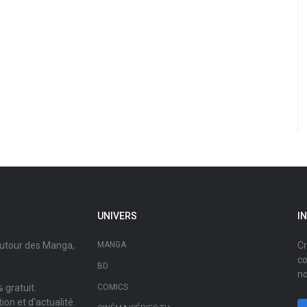
UNIVERS
I
autour des Manga,
MANGA
Cr
co
BD
no
 gratuit.
COMICS
on et d'actualité.