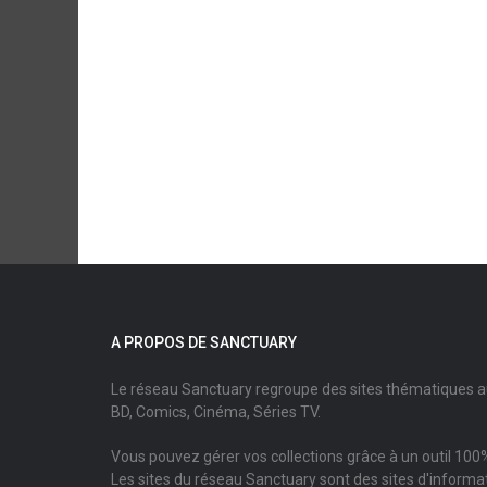
A PROPOS DE SANCTUARY
Le réseau Sanctuary regroupe des sites thématiques 
BD, Comics, Cinéma, Séries TV.
Vous pouvez gérer vos collections grâce à un outil 100%
Les sites du réseau Sanctuary sont des sites d'informati