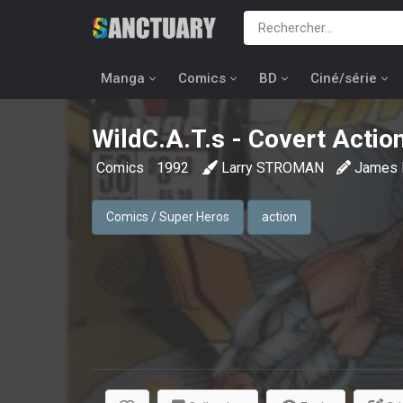
Manga
Comics
BD
Ciné/série
WildC.A.T.s - Covert Acti
Comics
1992
Larry STROMAN
James
Comics / Super Heros
action