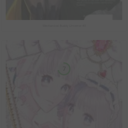
Mechanical Buddy Universe #0
7