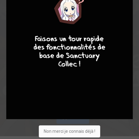
7,00
-
7,00
8
7
8
7
0
1
1
57
0
11
1
7927
Collection
Envie
Critique
★
★
★
★
★
★
★
★
★
★
Acheter
Non merci je connais déjà !