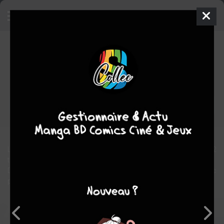
L'Histoire en manga
Manga
Inconnue
2016
Naho MIZUKI
Hidehisa
NANBŌ
Biographie
Collectif
historique
Documentaire
Educatif
L'éditeur scolaire japonais GAKKEN propose une collection de 12
tomes racontant l'histoire du monde.
Dessins typiques du manga, couleurs saturées, scénario avec
personnages servent à illustrer les grands épisodes de l'histoire.
Note globale
Les experts
Membres