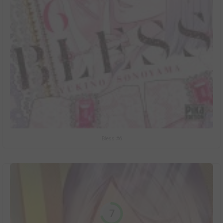
Bless #6
7