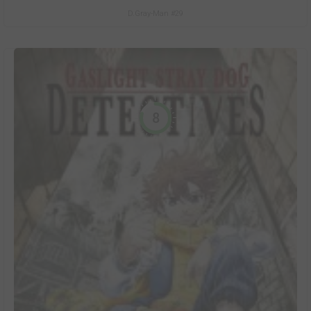
D.Gray-Man #29
8