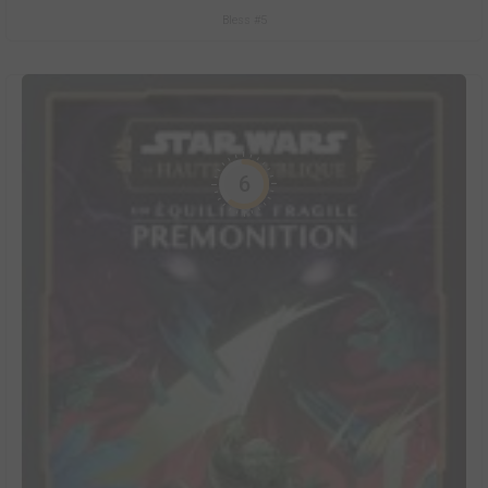
Bless #5
6