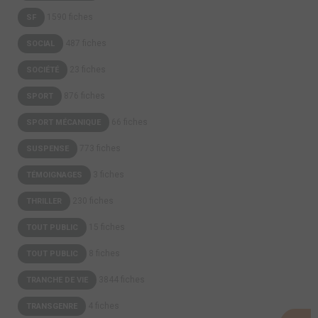
1590 fiches
SF
487 fiches
SOCIAL
23 fiches
SOCIÉTÉ
876 fiches
SPORT
66 fiches
SPORT MÉCANIQUE
773 fiches
SUSPENSE
3 fiches
TÉMOIGNAGES
230 fiches
THRILLER
15 fiches
TOUT PUBLIC
8 fiches
TOUT PUBLIC
3844 fiches
TRANCHE DE VIE
4 fiches
TRANSGENRE