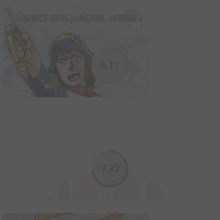
haïku, c’est lui qui initia cette forme minimaliste de poésie qui, en
seulement trois vers, s’...
Mei Lanfang
2008
49
0
5
Manhua
6.17
Le 8 aout 1961, la Chine pleura la mort d’un de ses artistes les
plus populaires : Mei Lanfang. Ce chanteur de l’Opéra de Pékin,
qui faisait frémir d’émotion ses diverses audiences lors de ses
interprétations de rôles féminins, commença sa carrière en
1904, à l’âge de dix ans. ...
Musashi
2014
25
0
7
Global manga
Miyamoto Musashi (1584-1645), le samouraï légendaire, est
7.33
connu dans le monde entier comme un grand maître de sabre,
un chercheur spirituel, et l'auteur du classique Le livre des Cinq
Roues. Cette version graphique nous raconte sa vie étonnante.
C’est à la fois un récit vivant d'une ...