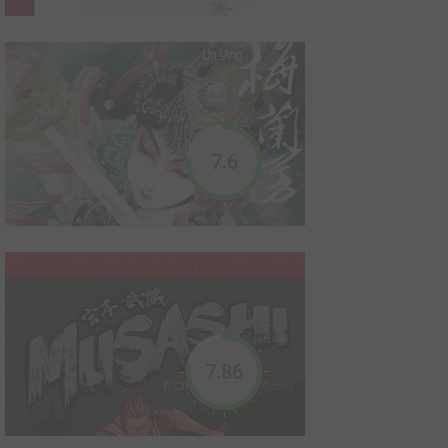
peuple tibétain. Quatorze ans plus tard, il accède au pouvoir et
doit défendre sa nation contre une invasion par le voisin chinois
communiste. Après avoir échoué à tr...
Ma maman
2019
11
0
0
Manhua
7.6
Au travers du portrait de sa maman, Li Kunwu nous conte
l’histoire d’une Chine qui n’est plus. Celle de la période pré
révolutionnaire. Et si la spécificité de la révolution chinoise tient à
sa dimension paysanne par rapport la révolution ouvrière russe, il
n’est pas difficile de...
Matsuo Bashô
2011
17
0
1
Manga
7.86
Cette bande dessinée originale nous invite à découvrir la vie de
Matsuo Bashô (1644- 1694), unanimement considéré comme le
plus grand poète japonais de tous les temps. Maître reconnu du