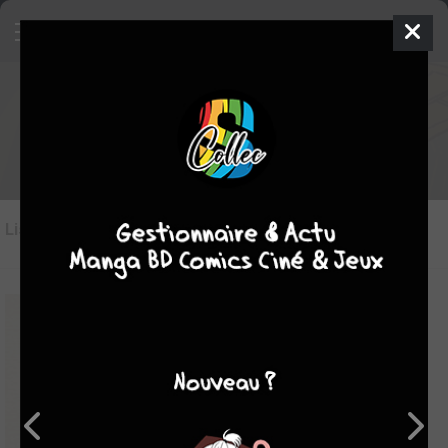
Les manga du genre Biographie
Liste des oeuvres
(33)
Liste des genres
-