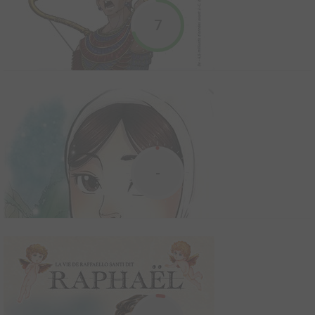
2011
10
0
1
Manga
7
Voici l’épopée de Jeanne d’Arc, de son enfance à Domrémy
jusqu’à sa mort, à 19 ans, sur le bûcher de Rouen. Fidèlement
restitué dans son contexte historique, il fait entrer le lecteur au
cœur des combats militaires et politiques de la Guerre de Cent
ans et découvrir la foi, le ch...
-
Jeanne d'Arc
L'Histoire en manga
2011
50
0
0
Manga
2016
57
0
1
Manga