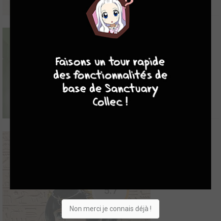
7
9
8
9
7.17
Ainsi parlait Iwata-San
5.7
2019
5
0
0
Roman
Non merci je connais déjà !
Développeur de génie, producteur visionnaire, chef d'entreprise