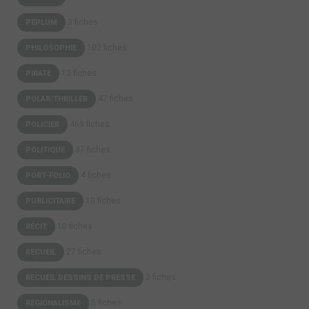
3 fiches
PÉPLUM
102 fiches
PHILOSOPHIE
12 fiches
PIRATE
47 fiches
POLAR/THRILLER
469 fiches
POLICIER
37 fiches
POLITIQUE
4 fiches
PORT-FOLIO
10 fiches
PUBLICITAIRE
10 fiches
RÉCIT
27 fiches
RECUEIL
2 fiches
RECUEIL DESSINS DE PRESSE
5 fiches
RÉGIONALISME