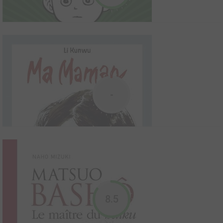
Raphaël est considéré comme le plus grand peintre de son siècle
et plus généralement de l'histoire de la peinture. Partant d'Urbino,
passant des années à Florence, rencontrant Michel-Ange et
Léonard de Vinci, distillant s...
La voie de Van Gogh
2019
10
0
1
Global manga
-
Le 14e Dalaï-Lama
2008
1
0
1
Global manga
8.5
A l'âge de deux ans, Tenzi Gyatso, rejeton d'une famille de
paysans, est reconnu comme l'incarnation du guide spirituel du