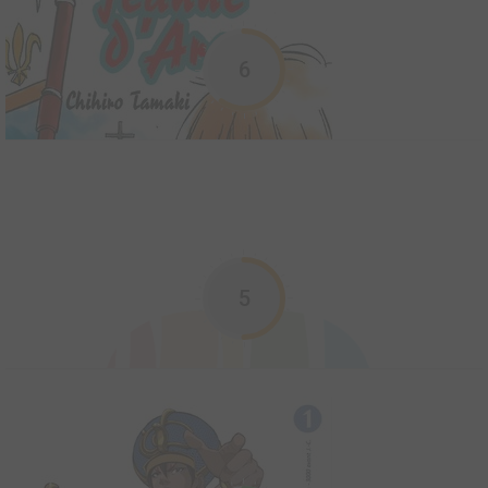
1993
332
0
67
Manga
6
Il y a 600 ans, un bonze à l’esprit pur naquit. Fils illégitime d’un
prince, sa mère le cacha dans un monastère où il reçut
l’éducation bouddhiste. Plus tard, il s’opposa à l’autorité et aux
bonzes d’origine noble. Franc, unique, il s’appelait Sojun Ikkyu.
Je suis communiste
2014
7
0
0
Manhwa
Après 36 années passées en prison, Young-Chul est enfin libéré.
Perdu dans un monde qu’il ne connaît plus, le vieil homme courbé
5
doit réapprendre les codes. Ses premiers désirs : remercier les
associations qui ont aidé à sa libération et retrouver sa maison.
Mais la surv...
Jeanne d'Arc