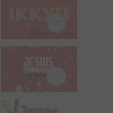
Don Bosco
2022
5
0
0
Manga
7.55
Mana et Riku, deux jeunes japonais, sont projetés à Turin, au 19e
siècle. Ils rencontrent Don Bosco, qui va changer leur vie, comme
il a changé la vie de nombreux jeunes ! Le rêve de Don Bosco
continue à se réaliser aujourd'hui ! Une histoire en manga,
entrecoupée de quelques pages docu...
Gō Nagai - Mangaka de légende
2017
5
0
0
Ouvrage sur le manga
-
1978 : Avec l'arrivée de Goldorak sur Antenne 2, c'est une culture
alors inconnue qui va s'installer durablement en France, sous un
tombereau mêlé d'opprobre et d'applaudissements, marquant
ainsi durablement la relation ambiguë de l'Hexagone vis-à-vis de
la bande dessinée et de l'animation ...
Ikkyu