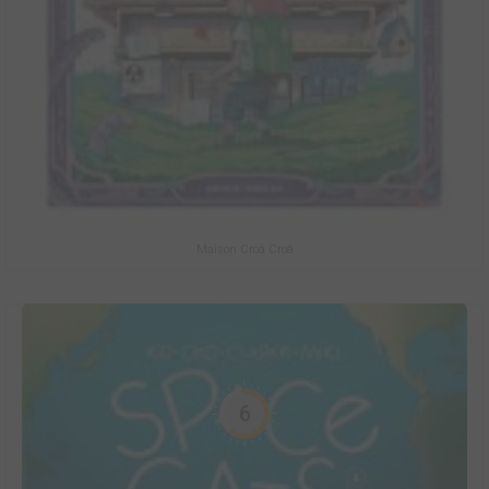
Maison Croâ Croâ
6