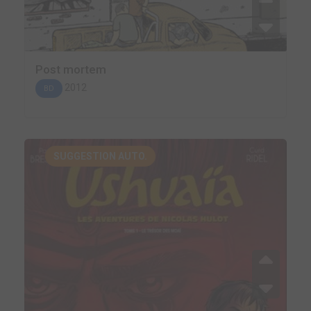
Post mortem
2012
BD
SUGGESTION AUTO.