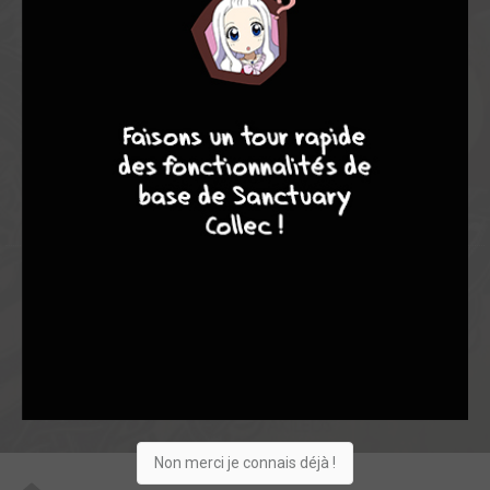
9,14
-
9,14
0
7
7
7
9
8
9
63
0
5
3
2547
Collection
Envie
Critique
★
★
★
★
★
★
★
★
★
★
Acheter
Non merci je connais déjà !