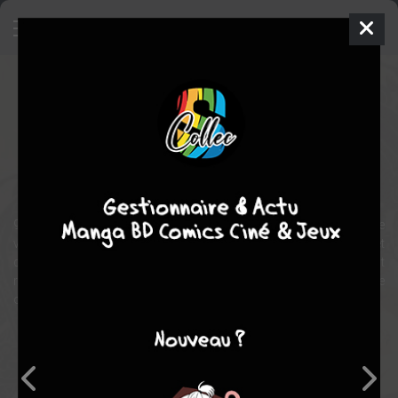
Stand Still Stay Silent
BD
2018
Minna SUNDBERG
Minna SUNDBERG
4
tomes
EN COURS
fantastique
aventure
90 ans se sont écoulés depuis l’époque de la grande maladie. Le
vieux monde a été oublié et laissé à la merci des trolls, des bêtes et
des géants. Une petite équipe d’explorateurs scandinaves est
recrutée pour se lancer dans la première mission de recherche
officielle.
Note globale
Les experts
Membres