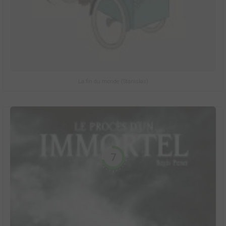
La fin du monde (Stanislas)
7