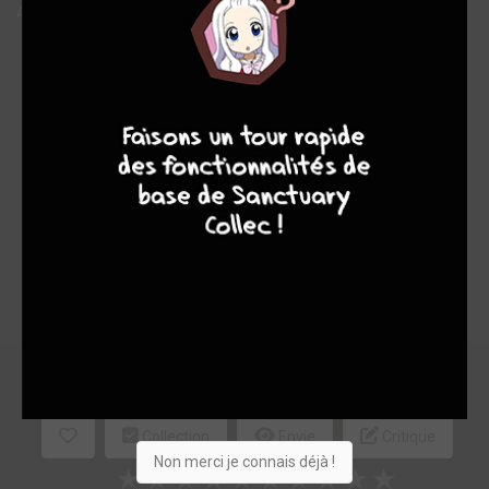
Appelez-moi Nathan est la fiction d'une très belle histoire vraie.
Note globale
9
8
9
8
Les experts
Membres
10,00
-
10,00
0
1
1
15
0
1
1
7496
Collection
Envie
Critique
Non merci je connais déjà !
★
★
★
★
★
★
★
★
★
★