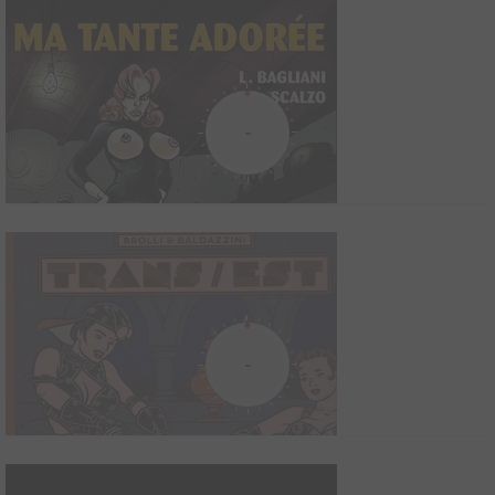
Chromatopsie
2018
5
0
0
BD
-
11 histoires de corps. Des corps en transition, qui se libèrent de
ce qui les opresse. Chaque personnage est en quête d'un
renouveau, d'une identité, d'amour... Ils s'affirment où
s'enferment, consciemment ou non, pour s'accepter et vivre
libre. Ils muent, au sens propre comme au figuré. Ils...
Honey Lickers Sorority
2008
5
0
0
BD
Une nouvelle année commence à l'Université d'Etat de l'Illinois
-
mais Tim Johnson, étudiant brillant, un peu frêle, manque à
l'appel. A sa place, se présente la superbe et séduisante sirène,
Tammy Stanford. Elle a un secret. Une grosse surprise qui
enverra tous ceux qu'elle rencontre bien...