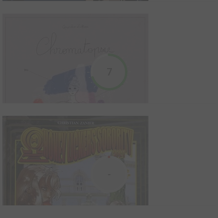
Appelez-moi Nathan
2018
15
0
1
BD
Quitte à devenir quelqu'un, autant que ce soit vous-même ! Lila
7
coule une enfance parfaite jusqu'au jour où son corps fait des
siennes et crie à tout le monde qu'elle est une fille. Lila est seule
à savoir qu'elle est un garçon. Ce corps étranger, cette identité
féminine, ça ne va pa...
Bizarreries
2017
4
0
0
BD
Cet ouvrage contient toutes les histoires courtes que Baldazzini
a produites pour différentes revues et magazines depuis les
-
années 80. Certaines sont inédites en français et la plupart sont
des pièces rares. Lensemble des bizzareries du dessinateur
italien y sont abordées : fétichisme, tr...