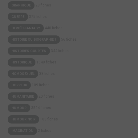
28 fiches
GRAPHIQUE
375 fiches
GUERRE
440 fiches
HEROÏC-FANTASY
56 fiches
HISTOIRE OU BIOGRAPHIE ?
344 fiches
HISTOIRES COURTES
1549 fiches
HISTORIQUE
38 fiches
HOMOSEXUEL
109 fiches
HORREUR
20 fiches
HUMANITAIRE
3524 fiches
HUMOUR
183 fiches
HUMOUR NOIR
2 fiches
IMAGINATION