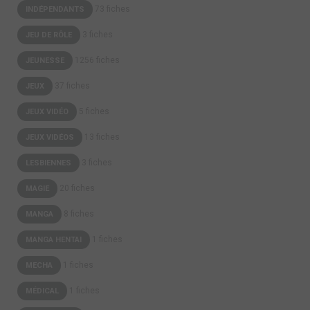
73 fiches
INDÉPENDANTS
3 fiches
JEU DE RÔLE
1256 fiches
JEUNESSE
37 fiches
JEUX
5 fiches
JEUX VIDÉO
13 fiches
JEUX VIDÉOS
3 fiches
LESBIENNES
20 fiches
MAGIE
8 fiches
MANGA
1 fiches
MANGA HENTAI
1 fiches
MECHA
1 fiches
MÉDICAL