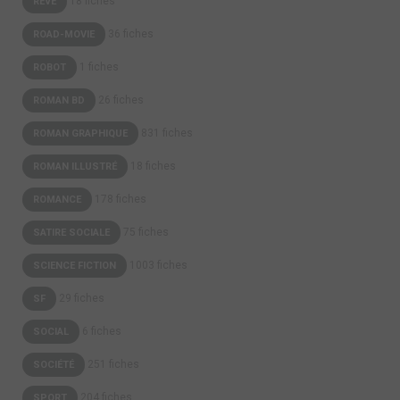
18 fiches
RÊVE
36 fiches
ROAD-MOVIE
1 fiches
ROBOT
26 fiches
ROMAN BD
831 fiches
ROMAN GRAPHIQUE
18 fiches
ROMAN ILLUSTRÉ
178 fiches
ROMANCE
75 fiches
SATIRE SOCIALE
1003 fiches
SCIENCE FICTION
29 fiches
SF
6 fiches
SOCIAL
251 fiches
SOCIÉTÉ
204 fiches
SPORT