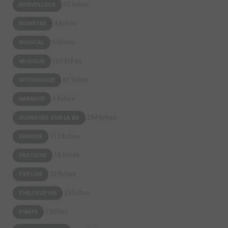
63 fiches
MERVEILLEUX
4 fiches
MONSTRE
5 fiches
MUSICAL
160 fiches
MUSIQUE
87 fiches
MYTHOLOGIE
1 fiches
NARRATIF
294 fiches
OUVRAGES SUR LA BD
112 fiches
PARODIE
16 fiches
PASTICHE
12 fiches
PÉPLUM
23 fiches
PHILOSOPHIE
7 fiches
PIRATE