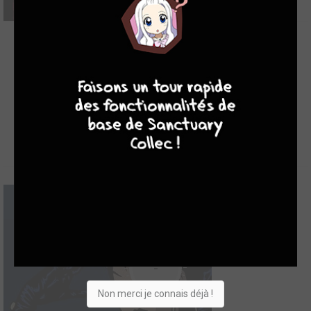
7
8
8
10
10
Anna Lynch
2010
4
0
0
BD
-
Non merci je connais déjà !