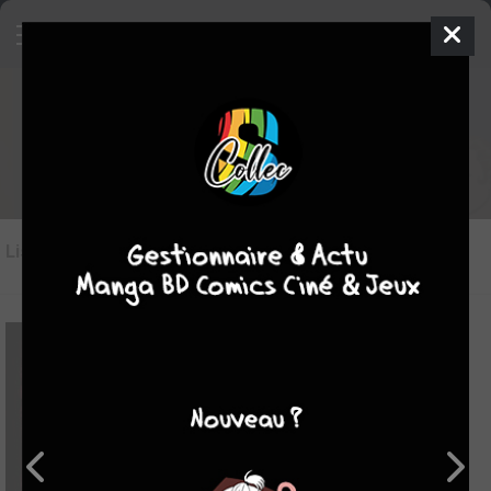
Les BD du genre transgenre
Liste des oeuvres
(8)
Liste des genres
-