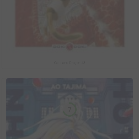
Cats and Dragon #3
7