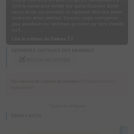
Course folle entre les deux complices, elles pédalent à
fond la caisse pour remplir leur quota d’ouvrière docile
(aussi docile que possible) en capturant dans leur panier
toutes les âmes alentour. Tous les coups sont permis
pour amadouer les fantômes qui errent sur terre. Paradis
ou E...
Lire la critique de Divines T.2
DERNIÈRES CRITIQUES DES MEMBRES
RÉDIGER UNE CRITIQUE
Pas encore de critique de membre !
Donnez votre avis
maintenant !
Toutes les critiques
DANS L'ACTU