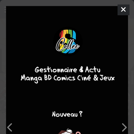
Divines
Manga
Seinen
2012
Kamome SHIRAHAMA
Kamome SHIRAHAMA
3
tomes
COMPLÈTE
Fantasy
comédie
Quand Eniale, l’ange, et Dewiela, la démone, ne sont pas occupées
à se livrer bataille, elles s’unissent malgré elles pour toutes sortes
d’actions sur notre Terre ! Retrouver la mère d’un bébé abandonné,
arpenter Paris en quête des dernières tendances, échapper à un
exorciste fou furieux, répondre à la prière d’une enfant dont la mère
est souffrante… Eniale et Dewiela ont fort à faire et lorsqu’elles
débarquent, c’est la pagaille assurée ! Le monde des mortels va
être diablement secoué !
Quand Eniale, l’ange, et Dewiela, le démon, se crêpent le chignon