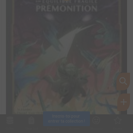
Inscris-toi pour 
entrer ta collection !
Collec
Shop. list
Planning
Animes
Découvrir
Envies