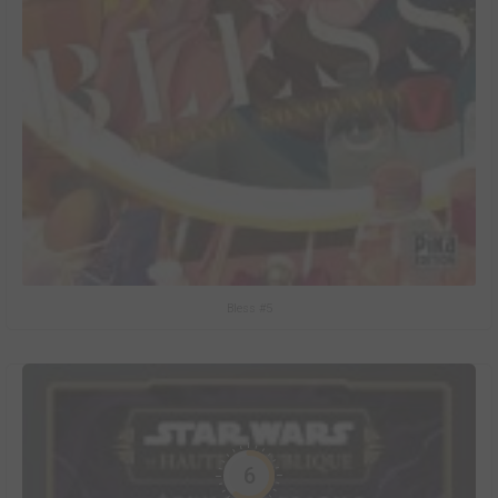
Bless #5
6