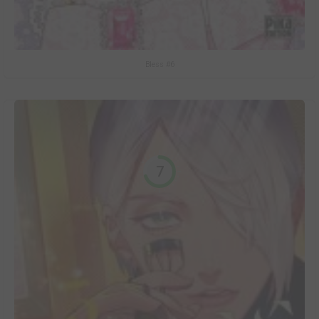
Bless #6
7