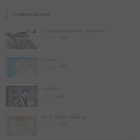
DU MÊME AUTEUR
Tsubasa Reservoir Chronicle
2003
Manga
Chobits
2001
Manga
xxxHoLic
2003
Manga
Card Captor Sakura
1996
Manga