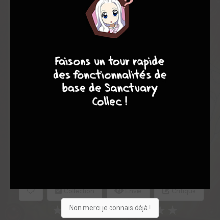
redoutable, avant qu'il ne domine le monde...
Note globale
8
9
8
9
Les experts
Membres
7,19
6,36
7,47
45
536
581
2341
0
87
21
221
Collection
Envie
Critique
★
★
★
★
★
★
★
★
★
★
Non merci je connais déjà !