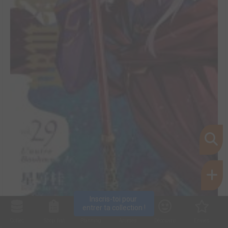
Inscris-toi pour 
entrer ta collection !
Collec
Shop. list
Planning
Animes
Découvrir
Envies
D.Gray-Man #29