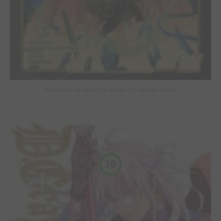
Star Wars - La Haute République - Un équilibre fragile
10