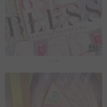
Bless #6
7