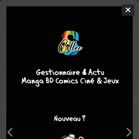
Magic Knight Rayearth
Manga
Shojo
1994
CLAMP
CLAMP
6
tomes
COMPLÈTE
Magie
action
fantastique
aventure
Heroïc-Fantasy
romance
Alors qu'elles visitent la Tour de Tokyo avec leurs différentes
classes, trois collégiennes voient tout à coup une vive lueur et sont
téléportées sur une planète du nom de Céphiro. Là, un curieux petit
sorcier leur apprend qu'elles ont été appelées par la princesse
émeraude, qui implore leur aide. Elles sont en effet les chevaliers
légendaires, les Magic Knights Rayearth, dont seuls les pouvoirs
combinés peuvent venir à bout du prêtre Zagat, un adversaire