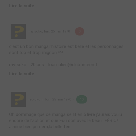
Lire la suite
mytsuko
,
lun. 25 mai 1970
0
c'est un bon manga,l'histoire est belle et les personnages
sont top et trop mignon ^^!
mytsuko - 20 ans - loan.julien@club-internet
Lire la suite
izu-okuni
,
lun. 25 mai 1970
10
Oh dommage que ce manga se lit en 5 livre j'aurais voulu
encore de l'action et que Fuu soit avec le beau ..FÉRIO!
J'aime bien primera,la belle fée.