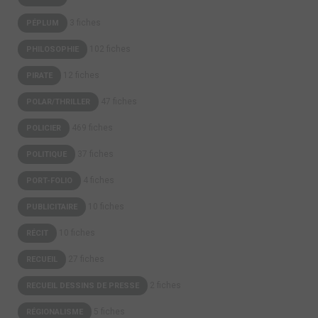
3 fiches
PÉPLUM
102 fiches
PHILOSOPHIE
12 fiches
PIRATE
47 fiches
POLAR/THRILLER
469 fiches
POLICIER
37 fiches
POLITIQUE
4 fiches
PORT-FOLIO
10 fiches
PUBLICITAIRE
10 fiches
RÉCIT
27 fiches
RECUEIL
2 fiches
RECUEIL DESSINS DE PRESSE
5 fiches
RÉGIONALISME