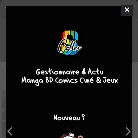
Les manga du genre Magie
Liste des oeuvres
(499)
Liste des genres
7.59