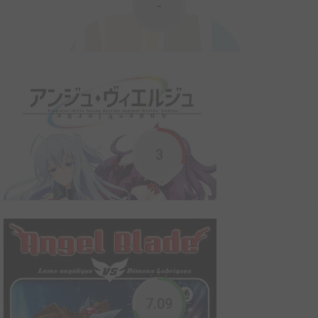
-
Alice est une jeune fille timide et terriblement renfermée. Elle est
secrètement amoureuse de Kyo Wakamiya. Mais elle assiste
avec tristesse à la déclaration d'amour de sa grande soeur,
éprise du même garçon. Elle va croiser le chemin d'un étrange
lapin blanc qui lui apprendra, qu'elle es...
Alice Academy
3
2004
325
0
84
Série TV animée
Mikan et Hotaru se sont rencontrées à l'école primaire et sont
devenues d'excellentes amies. Seulement, Hotaru possède un
"Alice", pouvoir mystérieux très recherché par le gouvernement,
qui parcourt le pays pour en trouver les détenteurs et les
rassembler dans une école spéciale à Toky...
7.09