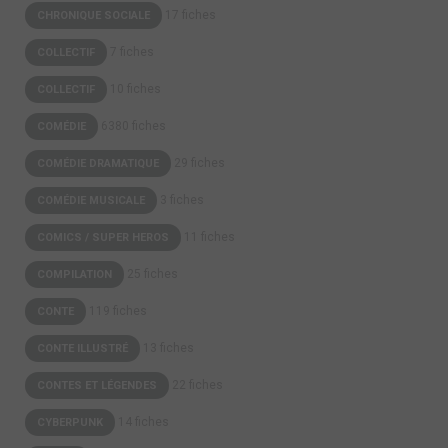
17 fiches
CHRONIQUE SOCIALE
7 fiches
COLLECTIF
10 fiches
COLLECTIF
6380 fiches
COMÉDIE
29 fiches
COMÉDIE DRAMATIQUE
3 fiches
COMÉDIE MUSICALE
11 fiches
COMICS / SUPER HEROS
25 fiches
COMPILATION
119 fiches
CONTE
13 fiches
CONTE ILLUSTRÉ
22 fiches
CONTES ET LÉGENDES
14 fiches
CYBERPUNK