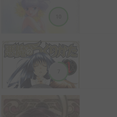
terrorisait le Japon des temps anciens. Hayate a payé ce crime
de sa vie, mais il eu le temps de donner son âme à sa sœur,
Shiori. Les siècles ont passé, et ...
10
Akemi TAKADA - anniversary
1993
8
0
3
Artbook
Pas de résumé
Akemi takada - girl's magic
7
2008
12
0
4
Artbook
Pas de résumé