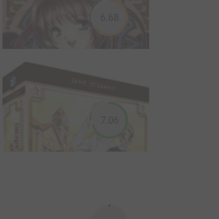
6.68
Akuma no Tsukurikata
2010
0
0
2
Manga
7.06
Alice 19th
2001
3618
0
1211
Manga