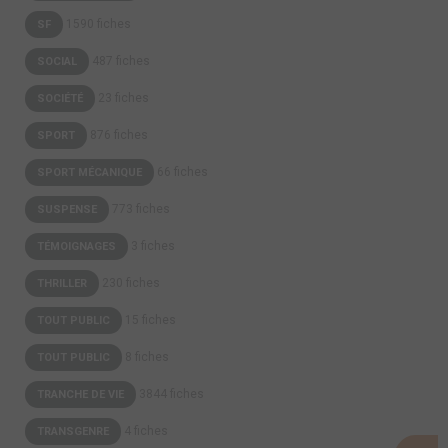
1590 fiches
SF
487 fiches
SOCIAL
23 fiches
SOCIÉTÉ
876 fiches
SPORT
66 fiches
SPORT MÉCANIQUE
773 fiches
SUSPENSE
3 fiches
TÉMOIGNAGES
230 fiches
THRILLER
15 fiches
TOUT PUBLIC
8 fiches
TOUT PUBLIC
3844 fiches
TRANCHE DE VIE
4 fiches
TRANSGENRE