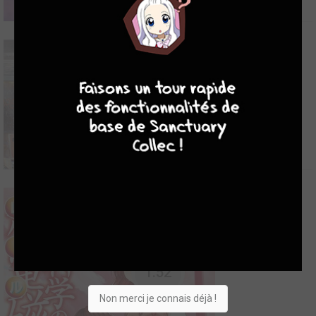
9
8
9
8
8.59
A Certain Magical Index II
2010
1
0
22
Série TV animée
L'histoire de la série se passe dans un univers où la magie et les
pouvoirs surnaturels existent. Elle se focalise autour d'un lycéen,
Tohma Kamijyo, qui a le pouvoir d'annuler toutes magies ou
pouvoirs. Il va faire la rencontre d'une nonne de l'Église
d'Angleterre, Index, qui est poursuivie ...
1.52
A Certain Scientific Railgun
Non merci je connais déjà !