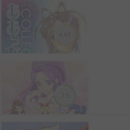
Pas de résumé pour le moment
6.63
Affaires de fées
1995
0
0
1
Manga
Désabusée et lasse de voir ses parents se déchirer, Julia ne croit
7.5
plus au grand amour, mais c'est sans compter un caprice du
destin, lequel l'amène à rencontrer un soir Ouji Amano, un
mystérieux camarade de classe dont l'existence semble liée de
très près au royaume féérique. Et ce q...