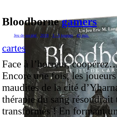
Bloodborne
gamers
Jeu de société
2018
3 - 5 joueurs
45 min.
cartes
Face à l’horreur, coopérez…
Encore une fois, les joueurs
maudites de la cité d’Yharn
thérapie du sang résoudrait
transformés ! En formant un