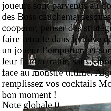
joueurs sont parvenus au do
des Boss cauchemardesques.
coopérer, penser des stratég
faire retraite dans le Rêve 
un joueur l’emportera et sort
leur faudra trahir, sans sabo
face au monstre ultime. Aig
remplissez vos cocktails Mo
bon moment !
Note globale
0