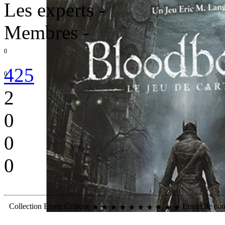
Les experts
-
Membres
-
0
425
0
2
0
0
0
Collection
Envie
Critique
Erreur de co
★
★
★
★
★
★
★
★
★
★