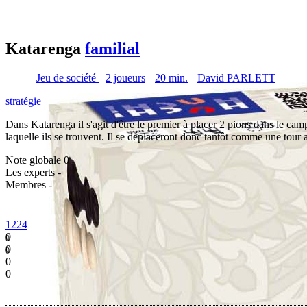
Katarenga
familial
Jeu de société
2 joueurs
20 min.
David PARLETT
stratégie
Dans Katarenga il s'agit d'être le premier à placer 2 pions dans le c
laquelle ils se trouvent. Il se déplaceront donc tantôt comme une tour a
Note globale
0
Les experts
-
Membres
-
1224
0
0
0
0
0
0