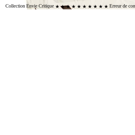
Collection
Envie
Critique
Erreur de co
★
★
★
★
★
★
★
★
★
★