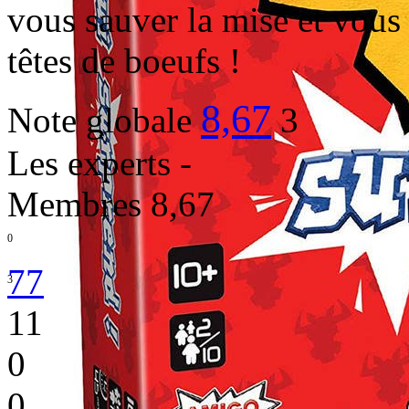
vous sauver la mise et vous
têtes de boeufs !
8,67
Note globale
3
Les experts
-
Membres
8,67
0
77
3
11
0
0