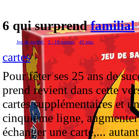
6 qui surprend
familial
Jeu de société
2 - 10 joueurs
45 min.
cartes
Pour fêter ses 25 ans de suc
prend revient dans cette ve
cartes supplémentaires et u
cinquième ligne, augmenter 
échanger une carte,... autan