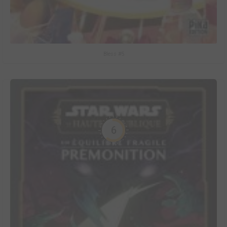
Bless #5
6