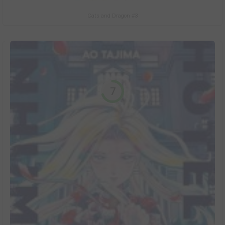
Cats and Dragon #3
7