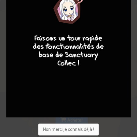
Les experts
Membres
7,41
7,00
7,55
8
7
8
7
4
33
37
190
0
16
12
4421
Collection
Envie
Critique
★
★
★
★
★
★
★
★
★
★
Acheter
Non merci je connais déjà !