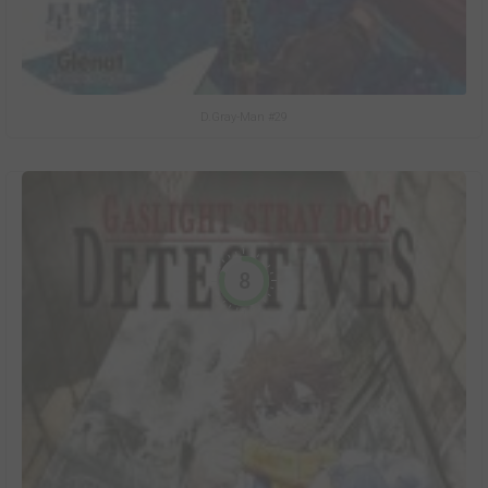
D.Gray-Man #29
8