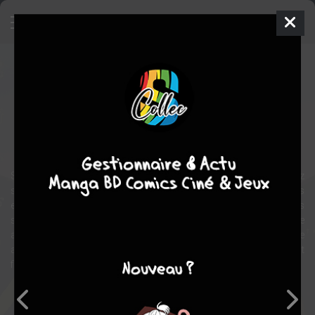
Golden Sheep
Manga
Seinen
2017
Kaori OZAKI
Kaori OZAKI
romance
drame
Tranche de vie
Selon la légende « si vous écrivez un souhait, que vous l'enterrez
sous la Tour des Moutons et que vous le déterrez au bout de 7 ans
et 7 mois, votre souhait se réalisera... » Tsugu Miikura, revient dans
sa ville natale et retrouve ses amis d'enfance avec lesquels elle
avait enterré une capsule témoin à l'école primaire. Elle découvre
alors que les liens d'amitié qu'elle pensait indestructibles se sont
fissurés petit à petit.
Note globale