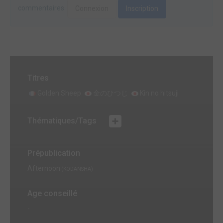
commentaires.
Connexion
Inscription
Titres
Golden Sheep
金のひつじ
Kin no hitsuji
Thématiques/Tags
Prépublication
Afternoon
(KODANSHA)
Age conseillé
-