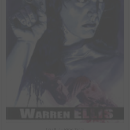
Dark Blue + Atmospherics