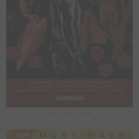
B.P.R.D - L'Enfer sur Terre #4