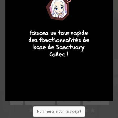
Note globale
9
7
6
6
Les experts
Membres
8,33
-
8,33
0
6
6
55
0
11
0
1960
Collection
Envie
Critique
★
★
★
★
★
★
★
★
★
★
Non merci je connais déjà !