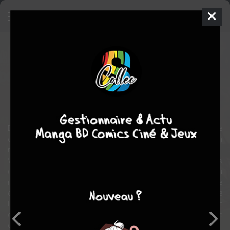
Wonder Woman - Guerre & Amour
Comics
2020
Cary NORD
G. WILLOW WILSON
Comics / Super Heros
Envoyé en mission secrète dans le pays de Durovnie pour le
compte de l'armée américaine, Steve Trevor se retrouve bien vite en
mauvaise posture et y est fait prisonnier.
Venue en renfort afin de le libérer, Wonder Woman ne se doute pas
que cette incursion dans un pays étranger va la voir à nouveau
réunie avec son demi-frère Arès, mystérieusement transformé. Ce
dernier choque d'ailleurs Diana par sa proposition : l'ancien dieu de
la guerre désire à présent aider la justicière dans son combat
contre toute forme de tyrannie. Mais peut-on vraiment faire
confiance au père de toutes les guerres ?