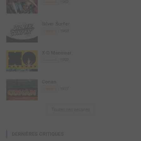
1982
Comics
Silver Surfer
1968
Comics
X-O Manowar
1992
Comics
Conan
1977
Comics
Toutes ses oeuvres
DERNIÈRES CRITIQUES