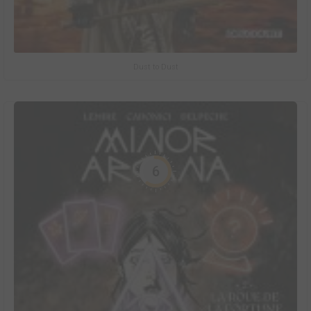
Dust to Dust
6