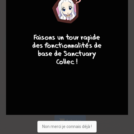
Les experts
Membres
-
-
9
8
9
8
0
0
0
3
0
0
0
15060
Collection
Envie
Critique
★
★
★
★
★
★
★
★
★
★
Acheter
Non merci je connais déjà !