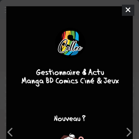
Homuncule, autopsie d'un nobody
BD
2015
MONSIEUR LE CHIEN
MONSIEUR LE
CHIEN
1
tome
COMPLÈTE
Humour
Humour noir
Monsieur le Chien se met en scène dans son quotidien. Le résultat
est à la fois fou, pathétique et hilarant. Loser invétéré, frustré de la
vie, il enchaîne les petites humiliations et a le chic pour se poser
des questions débiles. Dénigré par sa femme, moqué par ses
collègues, il navigue à vue, et enchaîne les aventures foireuses.
Issues de son célèbre blog, ces saynètes s enchaînent à un rythme
infernal, et font du bien au lecteur, tant il se sent, en comparaison,
beau, intelligent et brillant.
Note globale