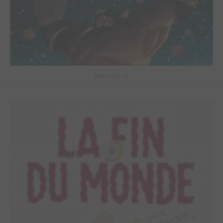
Space Cats #1
6