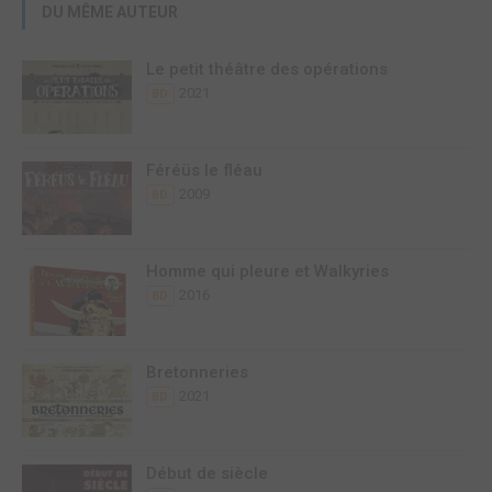
DU MÊME AUTEUR
Le petit théâtre des opérations
2021
BD
Féréüs le fléau
2009
BD
Homme qui pleure et Walkyries
2016
BD
Bretonneries
2021
BD
Début de siècle