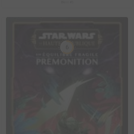
Bless #5
6