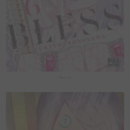
Bless #6
7