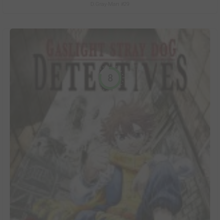
D.Gray-Man #29
8