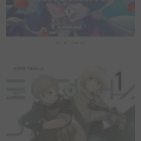
Hotel Inhumans #1
8