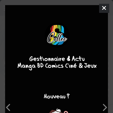
Change World
Manga
Yaoi
2017
Yuu MINADUKI
Yuu
MINADUKI
romance
drame
Ikuo Arimura et Yôsuke Itô sont en couple depuis un an et très
heureux ensemble, malgré leur travail qui les empêche de se voir
aussi souvent qu'ils le voudraient. Mais les choses se compliquent
lorsqu'ils réalisent qu'ils ont une connaissance en commun :
Hozumi, un ancien camarade de fac d'Arimura, qui est à présent un
collègue d'Itô. Hozumi, lui aussi gay, ne tarde pas à se rendre
compte de la véritable nature de la relation entre les deux hommes,
et la situation dégénère rapidement lorsqu'il décide de s'en mêler...