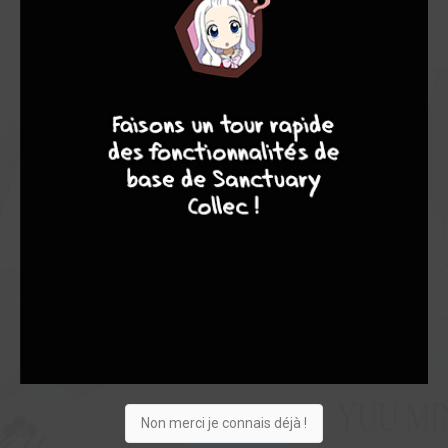
Note globale
Les experts
Membres
4
7
8
7
7,45
7,00
7,50
1
10
11
136
0
5
3
5472
Collection
Envie
Critique
★
★
★
★
★
★
★
★
★
★
Non merci je connais déjà !
Acheter