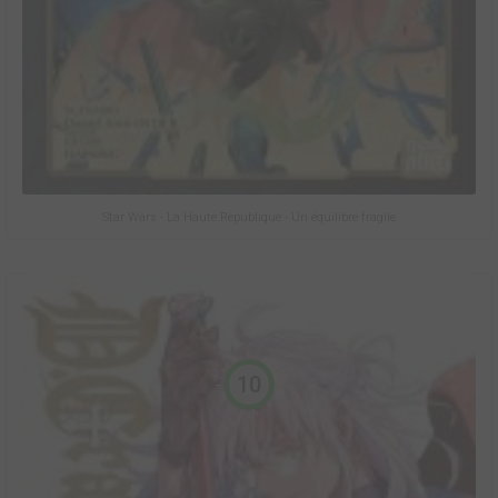
Star Wars - La Haute République - Un équilibre fragile
10