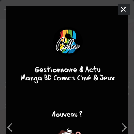
Magic friends
Comics
2020
Kristen GUDSNUK
Kristen
GUDSNUK
fantastique
Danielle rentre en 5ème dans un nouveau collège, ses amis sont
dans des classes différentes et forment de nouvelles bandes, et
elle est complètement perdue. Lorsqu’elle vide avec sa famille la
maison de sa vieille tante un peu folle, Dani y découvre un cahier
magique dans lequel tout ce qu’elle dessine prend vie.
Elle décide de donner vie à un personnage d’une série qu’elle adore !
Et si elle se créait aussi une meilleure amie ?
Note globale
Les experts
Membres