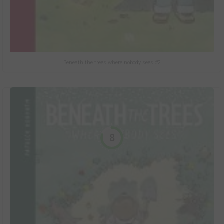
Beneath the trees where nobody sees #2
8