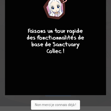
-
-
0
0
6
10
7
8
0
3
0
0
0
6532
Collection
Envie
Critique
★
★
★
★
★
★
★
★
★
★
Acheter
Non merci je connais déjà !