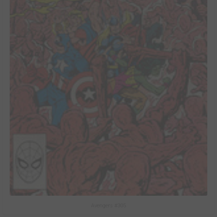
Avengers #305