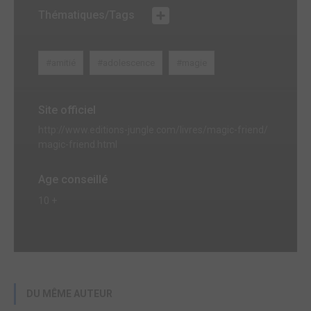
Thématiques/Tags
#amitié
#adolescence
#magie
Site officiel
http://www.editions-jungle.com/livres/magic-friend/
magic-friend.html
Age conseillé
10 +
DU MÊME AUTEUR