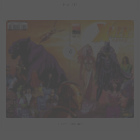
Hulk #17
4
X-Men Extra #62