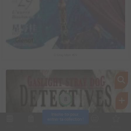
D.Gray-Man #29
8
Inscris-toi pour 
entrer ta collection !
Collec
Shop. list
Planning
Animes
Découvrir
Envies