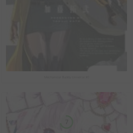
Mechanical Buddy Universe #0
7