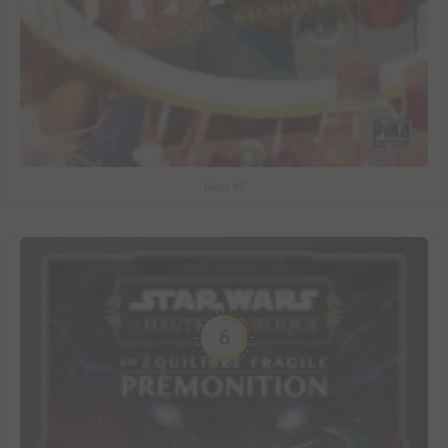
Bless #5
6