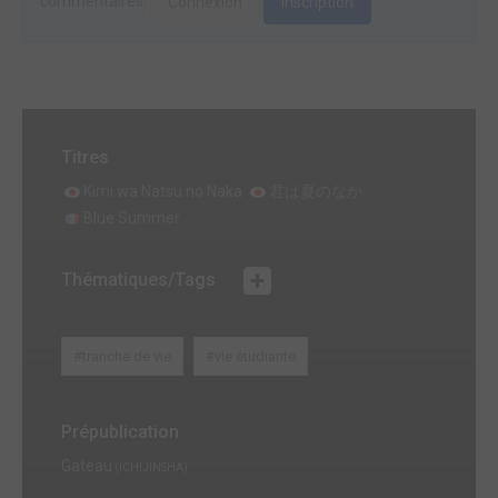
commentaires.
Connexion
Inscription
Titres
Kimi wa Natsu no Naka
君は夏のなか
Blue Summer
Thématiques/Tags
#tranche de vie
#vie étudiante
Prépublication
Gateau
(ICHIJINSHA)