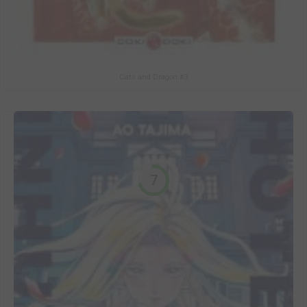
Cats and Dragon #3
7