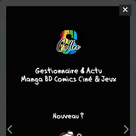
Blue Summer
Manga
Yaoi
2017
Nagisa FURUYA
Nagisa
FURUYA
3
tomes
COMPLÈTE
drame
romance
Chiharu Saeki et Wataru Toda sont deux lycéens passionnés de
cinéma. C'est grâce à cet intérêt commun qu'ils sont devenus
amis. Ils aiment passer du temps ensemble et se sentent à l'aise en
compagnie de l'autre... Jusqu'au jour où une déclaration d'amour
inattendue change la dynamique de leur relation.
Lorsque Saeki demande à Wataru de l'accompagner faire un
pèlerinage des lieux de tournage de son film préféré pendant les
vacances d'été, celui-ci accepte, sans se rendre compte que le
temps leur est compté...