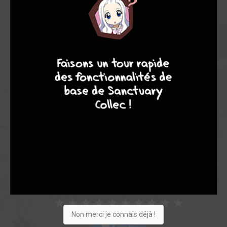
Note globale
Les experts
Membres
4
7
8
7
7,50
9,00
7,33
1
9
10
179
0
7
4
4603
Collection
Envie
Critique
★
★
★
★
★
★
★
★
★
★
Non merci je connais déjà !