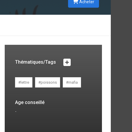
Acheter
t
r
u
s
Thématiques/Tags
#lettre
#poissons
#mafia
Age conseillé
-