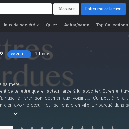
Découvrir
Entrer ma collection
Jeux de société
Quizz
Achat/vente
Top Collections
1
tome
COMPLÈTE
e sa mère.
 cette lettre que le facteur tarde à lui apporter. Surement un
muse à livrer son courrier aux voisins... Ou peut-être a-t-i
n d’en avoir le cœur net : se rendre en ville. Embarqué dans s
e de Frangine, une autostoppeuse au caractère bien trempé qu
rieux groupe mafieux « la pieuvre ». Seulement, lorsque cett
e garçon s’inquiète et décide naïvement de partir à sa recherche