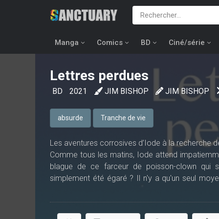
Manga
Comics
BD
Ciné/série
Lettres perdues
BD
2021
JIM BISHOP
JIM BISHOP
absurde
Tranche de vie
Les aventures corrosives d’Iode à la recherche d
Comme tous les matins, Iode attend impatiemment
blague de ce farceur de poisson-clown qui s’a
simplement été égaré ? Il n'y a qu'un seul moye
petite auto vert pomme, Iode fait la rencontr
effectue une livraison pour le compte du mysté
dernière décide de lui fausser compagnie, le jeun