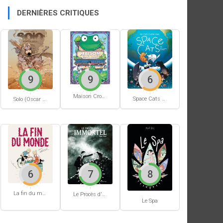
DERNIÈRES CRITIQUES
9
9
6
Maison Croâ Croâ
Space Cats #1
Solo (Oscar Martin) #1
6
7
8
La fin du monde (Stanislas)
Le Procès d'un immortel
Le Spa