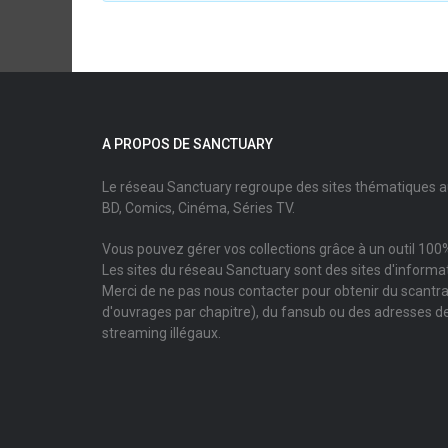
A PROPOS DE SANCTUARY
Le réseau Sanctuary regroupe des sites thématiques 
BD, Comics, Cinéma, Séries TV.
Vous pouvez gérer vos collections grâce à un outil 100%
Les sites du réseau Sanctuary sont des sites d'informati
Merci de ne pas nous contacter pour obtenir du scantr
d'ouvrages par chapitre), du fansub ou des adresses de
streaming illégaux.