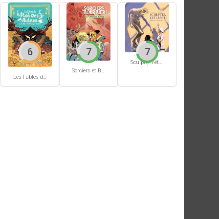
6
7
7
Sculpter l'éternité
Sorciers et Bourbiers #1
Les Fables du Roi des Aulnes