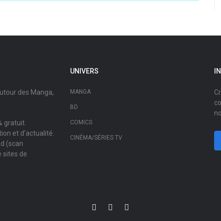
UNIVERS
I
autour des Manga,
MANGA
Cr
co
BD
no
 gratuit.
COMICS
on et d'actualité.
CINÉMA/SÉRIES TV
ad (scan
 sites de