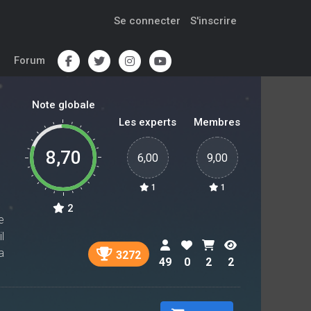
Se connecter
S'inscrire
Forum
Note globale
Les experts
Membres
8,70
6,00
9,00
1
1
2
e
l
a
3272
49
0
2
2
i
e
.