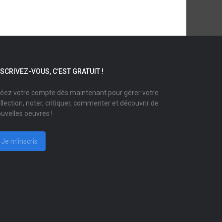
NSCRIVEZ-VOUS, C'EST GRATUIT !
éez votre compte dès maintenant pour gérer votre
llection, noter, critiquer, commenter et découvrir de
uvelles oeuvres !
Je m'inscris