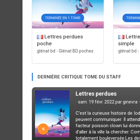
TERMINÉE EN 1 TOME
TERMINÉ
Lettres perdues
Lettr
poche
simple
glénat bd
-
Glénat BD poches
glénat bd
-
DERNIÈRE CRITIQUE TOME DU STAFF
Lettres perdues
sam. 19 févr. 2022 par
ginevra
C'est la curieuse histoire de 
peuvent communiquer. Il attend
facteur poisson clown lui donne 
6
d'aller à la ville la chercher. C
totalement bouleversée.Les dess