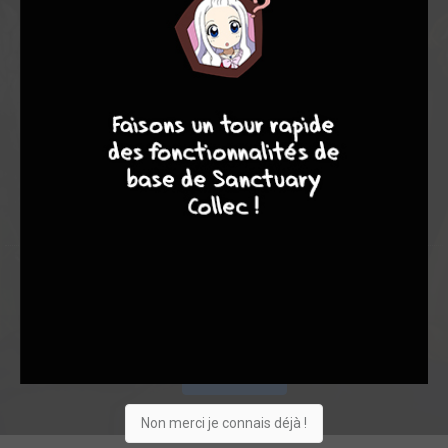
6,72
6,40
6,82
8
7
8
7
5
11
16
127
0
9
4
5696
Collection
Envie
Critique
★
★
★
★
★
★
★
★
★
★
Acheter
Non merci je connais déjà !