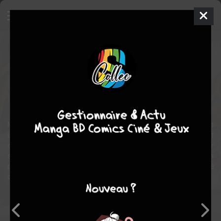
Teenage Renaissance
Manga
Shonen
2018
Yuushin KUROKI
Yuushin
KUROKI
4
tomes
COMPLÈTE
romance
comédie
Malgré ses airs sculpturaux (et ses pectoraux…), le jeune David est
un lycéen comme les autres, c’est-à-dire en pleine puberté ! Et
comme tous ses camarades du lycée du Louvre, il est travaillé par
ses hormones. Mais le chemin pour obtenir l’amour (ou plutôt la
petite culotte ?) de la belle Vénus (de Botticelli ?) sera semé
d’embûches… Arrivera-t-il à séduire le cœur de sa dulcinée ?
Note globale
Les experts
Membres