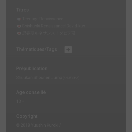
Titres
Teenage Renaissance
Shishunki Renaissance! David-kun
思春期ルネサンス！ダビデ君
Thématiques/Tags
Prépublication
Shuukan Shounen Jump
(SHUEISHA)
Age conseillé
13 +
Copyright
© 2018 Yuushin Kuroki /