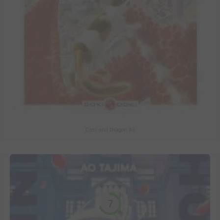
Cats and Dragon #3
7