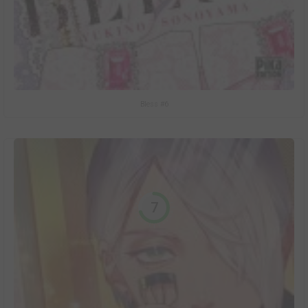
Bless #6
7