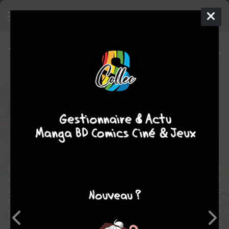
The irregular at magic high school -
Enrôlement
Manga
Shonen
2011
Tsuna KITAUMI
Fumino
HAYASHI
4
tomes
COMPLÈTE
fantastique
Ecole
romance
comédie
action
Le jour de la grande chorale est enfin arrivé. Mais au milieu de toute
cette agitation engendrée par ces réjouissances, Puryo décide de
quitter le temple afin de partir sur les traces de la 14e grande
prêtresse en compagnie d’Enakin et Cocchi. De son côté, Agasa
doit reprendre la place laissée vacante par Puryo en attendant son
retour, mais elle va vite apprendre que le rôle de grande prêtresse