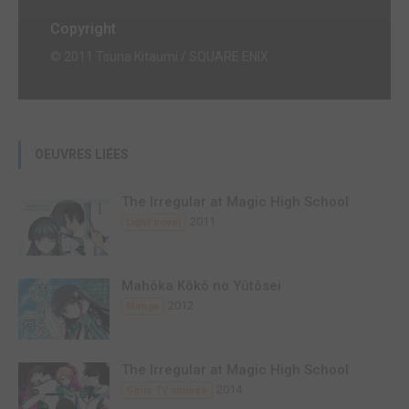
Copyright
© 2011 Tsuna Kitaumi / SQUARE ENIX
OEUVRES LIÉES
The Irregular at Magic High School
2011
Light novel
Mahôka Kôkô no Yûtôsei
2012
Manga
The Irregular at Magic High School
2014
Série TV animée