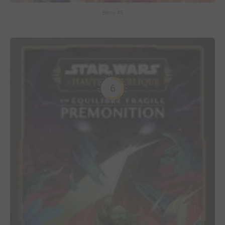
Bless #5
6