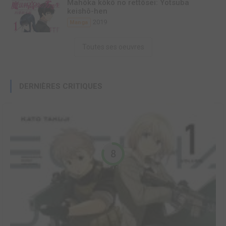
Mahôka kôkô no rettôsei: Yotsuba
keishô-hen
2019
Manga
Toutes ses oeuvres
DERNIÈRES CRITIQUES
8