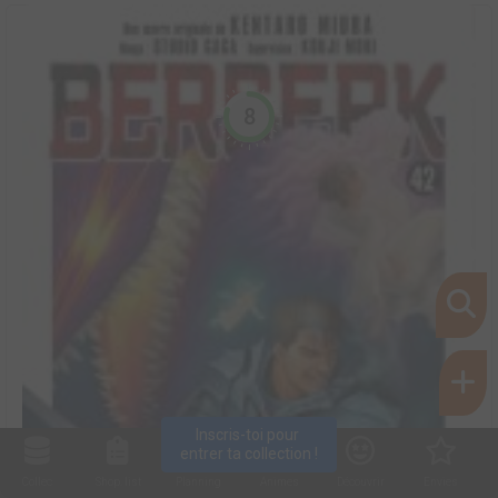
8
Inscris-toi pour 
entrer ta collection !
Collec
Shop. list
Planning
Animes
Découvrir
Envies