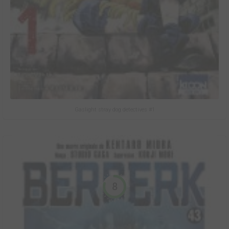
Gaslight stray dog detectives #1
8