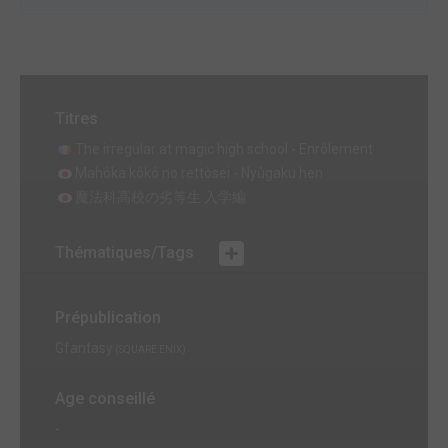
Titres
The irregular at magic high school - Enrôlement
Mahôka kôkô no rettôsei - Nyûgaku hen
魔法科高校の劣等生 入学編
Thématiques/Tags
Prépublication
Gfantasy
(SQUARE ENIX)
Age conseillé
-