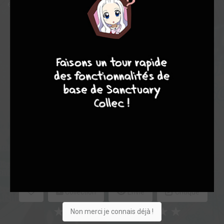
est bien plus exigeant qu’il n’y paraît.
Note globale
9
8
7
6
Les experts
Membres
7,78
6,50
8,20
4
25
29
256
0
25
1
3540
Collection
Envie
Critique
★
★
★
★
★
★
★
★
★
★
Non merci je connais déjà !