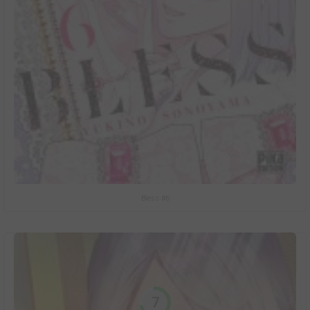
Bless #6
7