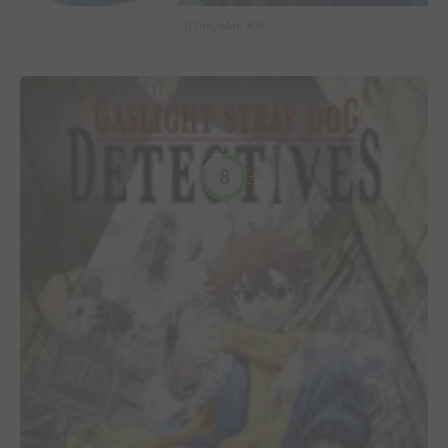
D.Gray-Man #29
8