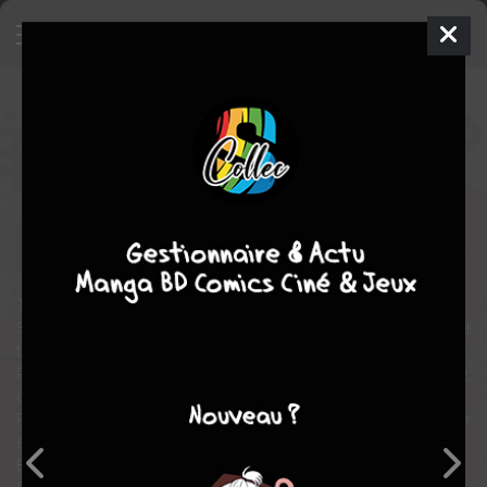
Romi, la sorcière aux cornes de
bélier
Manga
Shonen
2017
Yôichi ABE
Yôichi ABE
2
tomes
EN COURS
comédie
romance
fantastique
Tout le monde est endormi.
Sur cette Terre ne restent plus que moi, ma camarade Sawada... et
tout un tas de moutons.
Pour une raison qui m'échappe, Sawada est devenue une sorcière,
dotée de cornes de bélier.
Pour une autre mystérieuse raison, elle m'a tiré du sommeil "pour
s'amuser".
Et maintenant, elle ne fait que m'embêter !