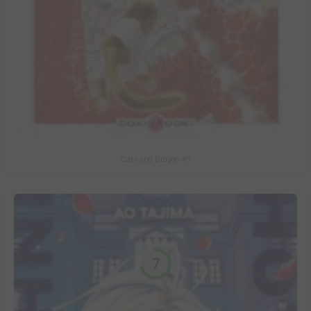
Cats and Dragon #3
7