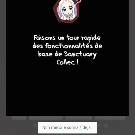
Que vais-je devenir dans ce monde apocalyptico-romantique ?!
Note globale
Les experts
Membres
8
7
8
7
8,50
-
8,50
0
2
2
35
0
2
2
9048
Collection
Envie
Critique
★
★
★
★
★
★
★
★
★
★
Non merci je connais déjà !