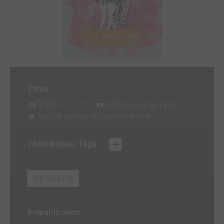
VEN. 24 MARS 2023
Titres
羊角のマジョロミ
Youkaku no majoromi
Romi, la sorcière aux cornes de bélier
Thématiques/Tags
#vie étudiante
Prépublication