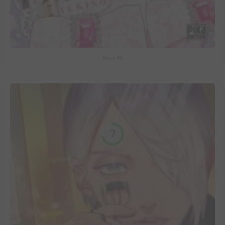
Bless #6
7