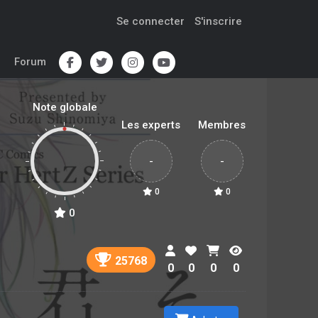
Se connecter
S'inscrire
Forum
Note globale
Les experts
Membres
-
-
0
0
0
25768
0
0
0
0