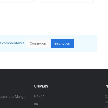
 des commentaires.
Connexion
Inscription
UNIVERS
I
autour des Manga,
MANGA
Cr
co
BD
no