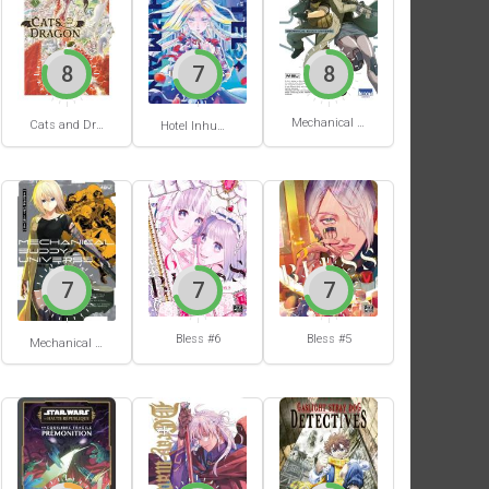
8
7
8
Mechanical Buddy Universe #1
Cats and Dragon #3
Hotel Inhumans #1
7
7
7
Bless #6
Bless #5
Mechanical Buddy Universe #0