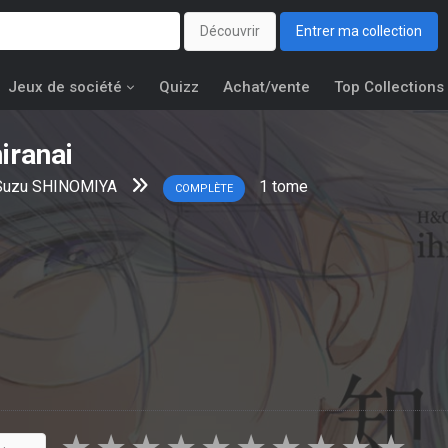
Découvrir
Entrer ma collection
Jeux de société
Quizz
Achat/vente
Top Collections
iranai
Suzu SHINOMIYA
1
tome
COMPLÈTE