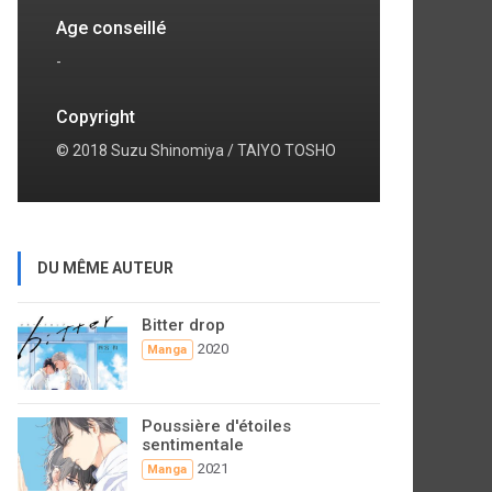
Age conseillé
-
Copyright
© 2018 Suzu Shinomiya / TAIYO TOSHO
DU MÊME AUTEUR
Bitter drop
2020
Manga
Poussière d'étoiles
sentimentale
2021
Manga