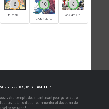
6
10
8
Star Wars - La Haute République - Un équilibre fragile
Gaslight stray dog detectives #1
D.Gray-Man #29
NSCRIVEZ-VOUS, C'EST GRATUIT !
éez votre compte dès maintenant pour gérer votre
llection, noter, critiquer, commenter et découvrir de
uvelles oeuvres !