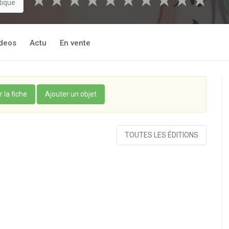
★
★
★
★
★
★
★
★
★
★
tique
deos
Actu
En vente
r la fiche
Ajouter un objet
TOUTES LES ÉDITIONS