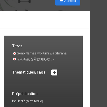
Acheter
Titres
Sono Namae wo Kimi wa Shiranai
その名前を君は知らない
Thématiques/Tags
Prépublication
ihr HertZ
(TAIYO TOSHO)