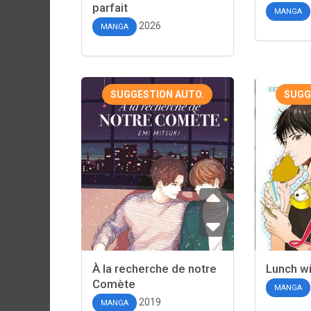
parfait
MANGA
2026
MANGA
SUGGESTION AUTO.
SUGG
À la recherche de notre
Lunch wi
Comète
MANGA
2019
MANGA