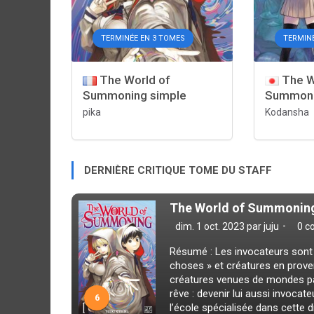
TERMINÉE EN 3 TOMES
TERMIN
The World of
The W
Summoning simple
Summoni
pika
Kodansha
DERNIÈRE CRITIQUE TOME DU STAFF
The World of Summoning
dim. 1 oct. 2023 par
juju
0 c
Résumé : Les invocateurs sont d
choses » et créatures en prove
créatures venues de mondes par
rêve : devenir lui aussi invocate
6
l’école spécialisée dans cette dis