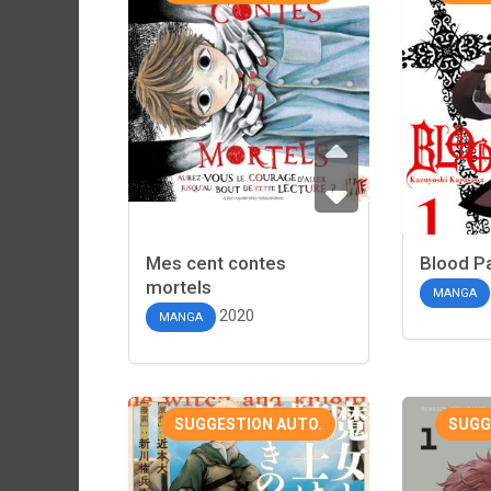
Mes cent contes
Blood P
mortels
MANGA
2020
MANGA
SUGGESTION AUTO.
SUGG