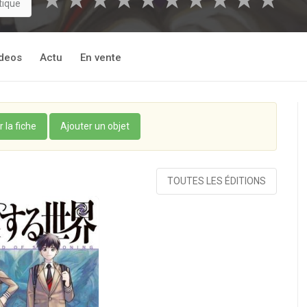
★
★
★
★
★
★
★
★
★
★
tique
deos
Actu
En vente
r la fiche
Ajouter un objet
TOUTES LES ÉDITIONS