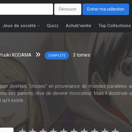
Découvrir
Entrer ma collection
Jeux de société
Quizz
Achat/vente
Top Collections
Yuuki KODAMA
3
tomes
COMPLÈTE
oquer diverses “choses” en provenance de mondes parallèles a
nnu ses parents, rêve de devenir Invocateur. Mais il dissimule u
 qu’il existe…
sants Invocateurs prennent part à des combats épiques en plei