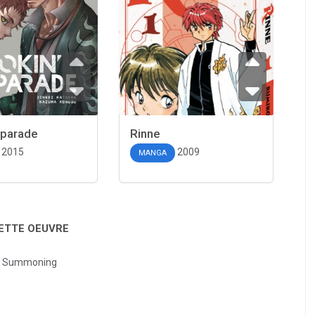
 parade
Rinne
2015
2009
MANGA
CETTE OEUVRE
f Summoning