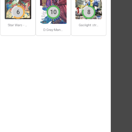
6
10
8
Star Wars - La Haute République - Un équilibre fragile
Gaslight stray dog detectives #1
D.Gray-Man #29