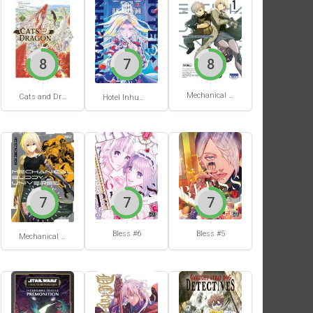
8
7
8
Mechanical Buddy Universe #1
Cats and Dragon #3
Hotel Inhumans #1
7
7
7
Bless #6
Bless #5
Mechanical Buddy Universe #0