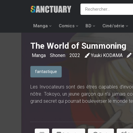
Manga
Comics
BD
Ciné/série
The World of Summoning
Manga
Shonen
2022
Yuuki KODAMA
fantastique
Les Invocateurs sont des êtres capables d’inv
nôtre. Tokoyo, un jeune garçon qui n’a jamais co
grand secret qui pourrait bouleverser le monde tel
Plongez dans un univers fantastique, où de puis
cœur de Tokyo !