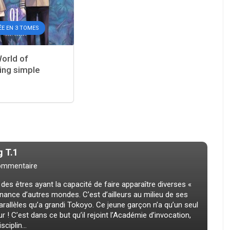
ÉE EN 3 TOMES
orld of
ng simple
 T.1
ommentaire
es êtres ayant la capacité de faire apparaître diverses «
nance d’autres mondes. C’est d’ailleurs au milieu de ses
allèles qu’a grandi Tokoyo. Ce jeune garçon n’a qu’un seul
ur ! C’est dans ce but qu’il rejoint l’Académie d’invocation,
ciplin...