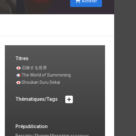
Acheter
Titres
召喚する世界
The World of Summoning
Shoukan Suru Sekai
Thématiques/Tags
Prépublication
Bessatsu Shonen Magazine