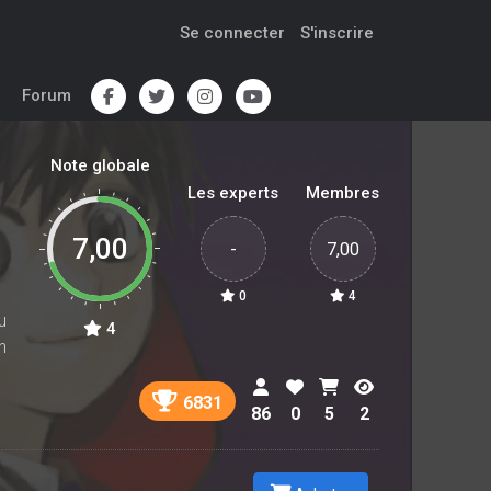
Se connecter
S'inscrire
Forum
Note globale
Les experts
Membres
7,00
-
7,00
0
4
u
4
n
6831
86
0
5
2
n