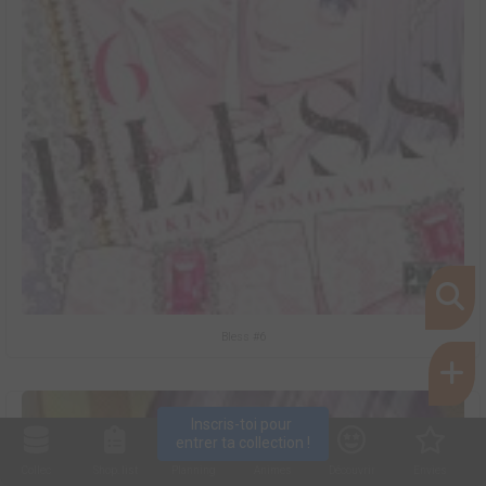
Bless #6
Inscris-toi pour 
entrer ta collection !
Collec
Shop. list
Planning
Animes
Découvrir
Envies