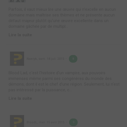
Parfois, il vaut mieux lire une œuvre qui n’excelle en aucun
domaine mais maîtrise ses thèmes et ne présente aucun
défaut majeur plutôt qu’une œuvre excellente dans un
domaine gâchée par de multipl...
Lire la suite
Naeryk
,
sam. 18 juil. 2015
8
Blood Lad, c'est l'histoire d'un vampire, aux pouvoirs
immenses même parmi ses congénères du monde des
démons, dont il est le chef d'une région. Seulement, lui n'est
pas intéressé par la puissance, c...
Lire la suite
BloodL
,
mer. 15 avril 2015
9