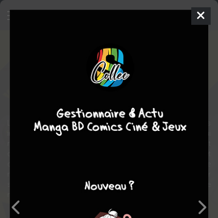
Blood Lad
Manga
Seinen
2009
Yuuki KODAMA
Yuuki
KODAMA
17
tomes
COMPLÈTE
fantastique
comédie
aventure
action
Loups-garous, zombies et autres créatures de la nuit ont toujours
inspiré la terreur aux humains. Staz est un vampire, un vrai caïd qui
règne sans partage sur un des quartiers des enfers. Mais plutôt
que de jouer au suceur de sang, il préfère squatter sa console et
collectionner les mangas. C’est un véritable Otaku, fan de la culture
nippone ! Alors quand une jeune japonaise égarée débarque sur
son territoire, il n’a plus qu’une idée en tête : en faire la pièce
maîtresse de sa collection !