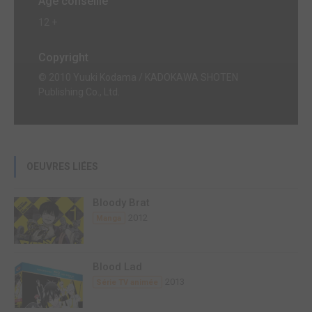
Age conseillé
12 +
Copyright
© 2010 Yuuki Kodama / KADOKAWA SHOTEN
Publishing Co., Ltd.
OEUVRES LIÉES
Bloody Brat
2012
Manga
Blood Lad
2013
Série TV animée