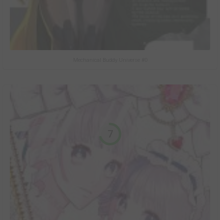
Mechanical Buddy Universe #0
7