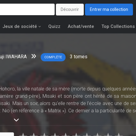
Découvrir
Entrer ma collection
Jeux de société
Quizz
Achat/vente
Top Collections
uji IWAHARA
3
tomes
COMPLÈTE
ohoro, la ville natale de sa mère (morte depuis quelques année
 arrière grand-père), Misaki et son père ont hérité de sa maison
aki. Mais un soir, alors qu’elle rentre de l’école avec une de se
 Nio (en référence à « Matrix »). Ce dernier a la particularité de s
 et de reprendre sa forme originelle quand il rentre en contac
adopter. Peu à peu, au contact de ce dernier, la jeune fille v
re enfance, des souvenirs qu’elle avait étrangement oubliés...