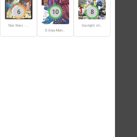
6
10
8
Star Wars - La Haute République - Un équilibre fragile
Gaslight stray dog detectives #1
D.Gray-Man #29