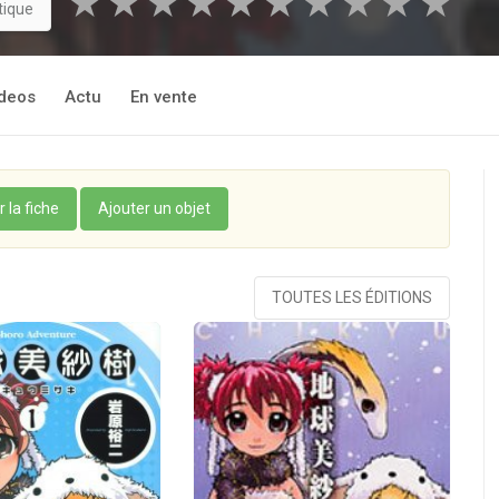
★
★
★
★
★
★
★
★
★
★
tique
 vite perturbé par d’étranges évènements : un avion va s’écrase
seule survivante du crash, semble animée par de douteuse
 affaire d’enlèvement qui s’est déroulée quelques jours plus tôt 
deos
Actu
En vente
ne Misaki ? Et quel est le lien entre Nio et le fait que le Docteu
?
r la fiche
Ajouter un objet
TOUTES LES ÉDITIONS