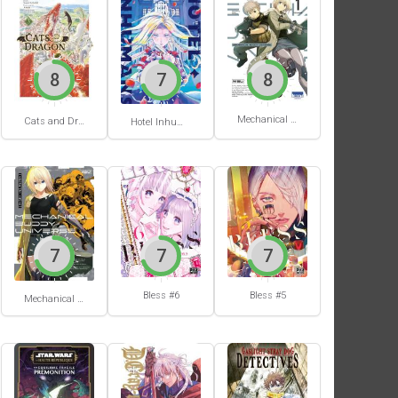
8
7
8
Mechanical Buddy Universe #1
Cats and Dragon #3
Hotel Inhumans #1
7
7
7
Bless #6
Bless #5
Mechanical Buddy Universe #0