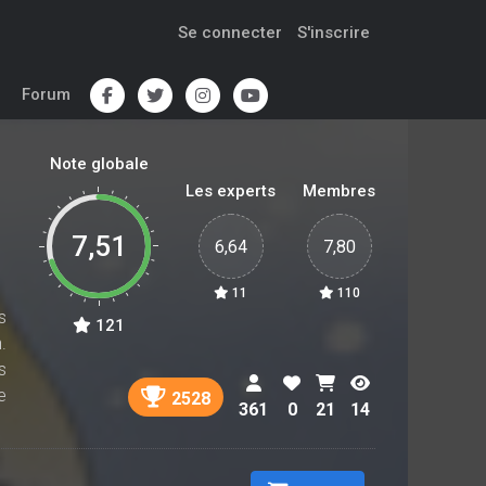
Se connecter
S'inscrire
Forum
Note globale
Les experts
Membres
7,51
6,64
7,80
11
110
s
121
.
s
e
2528
361
0
21
14
t
a