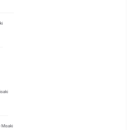
ki
isaki
 Misaki