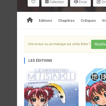
Collection
Envie
Cri
Mais ce nouveau quotidien de Misaki va être très
dans le lac de Hohoro. Ai Nakabayashi, la 
motivations... Quels liens entre cela et la sombre
Editions
Chapitres
Critiques
Vi
Tôkyô ? Quel secret entoure la naissance de la jeu
Ôtori, le grand-père de Misaki, était un biologiste 
Une erreur ou un manque sur cette fiche ?
Modifie
LES ÉDITIONS