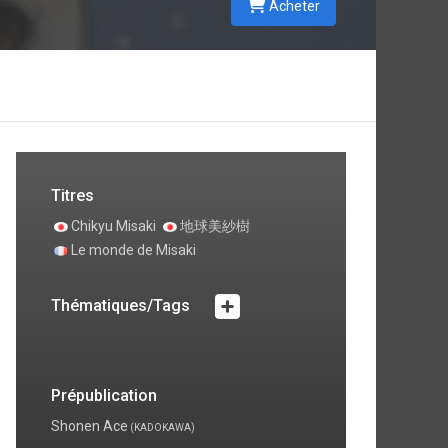
Acheter
r
s
à
r
Titres
Chikyu Misaki
地球美紗樹
Le monde de Misaki
Thématiques/Tags
Prépublication
Shonen Ace
(KADOKAWA)