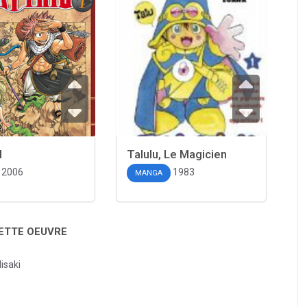
l
Talulu, Le Magicien
2006
1983
MANGA
CETTE OEUVRE
isaki