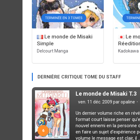
TERMINÉE EN 3 TOMES
TERMIN
Le monde de Misaki
Le mo
Simple
Réeditio
Delcourt Manga
Kadokawa
DERNIÈRE CRITIQUE TOME DU STAFF
Le monde de Misaki T.3
ven. 11 déc. 2009 par
opaline
Un dernier volume riche en révé
format court laisse penser qu'e
nouvel ennemi en la personne de
6
en faire un sujet d'expérience 
volume le message est clair, il ..