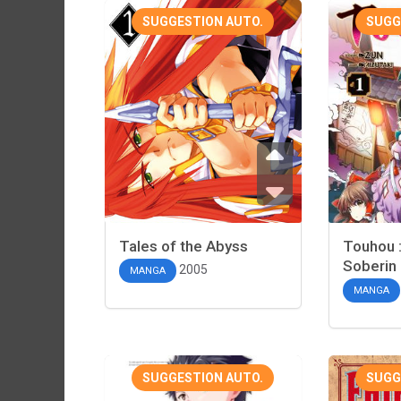
SUGGESTION AUTO.
SUGG
Tales of the Abyss
Touhou :
Soberin
2005
MANGA
MANGA
SUGGESTION AUTO.
SUGG