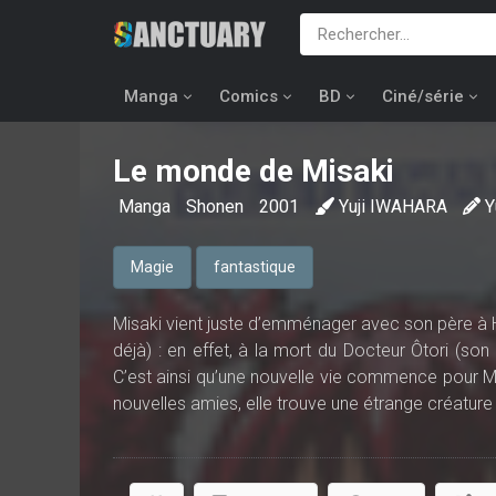
Manga
Comics
BD
Ciné/série
Le monde de Misaki
Manga
Shonen
2001
Yuji IWAHARA
Y
Magie
fantastique
Misaki vient juste d’emménager avec son père à H
déjà) : en effet, à la mort du Docteur Ôtori (son
C’est ainsi qu’une nouvelle vie commence pour Mis
nouvelles amies, elle trouve une étrange créature :
transformer en petit garçon quand on l’embrasse,
avec de l’eau. Misaki va très vite décider de l’
retrouver des bribes de souvenirs de sa plus tend