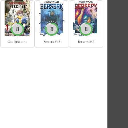
8
8
8
Berserk #42
Gaslight stray dog detectives #1
Berserk #43