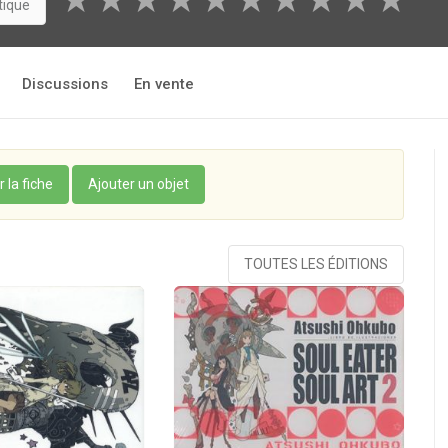
★
★
★
★
★
★
★
★
★
★
tique
Discussions
En vente
r la fiche
Ajouter un objet
TOUTES LES ÉDITIONS