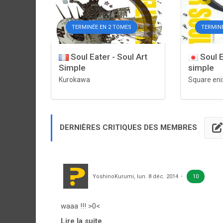
TERMINÉE EN 2 TOMES
TERMIN
Soul Eater - Soul Art
Soul E
Simple
simple
Kurokawa
Square eni
DERNIÈRES CRITIQUES DES MEMBRES
YoshinoKurumi
,
lun. 8 déc. 2014
10
waaa !!! >0<
Lire la suite