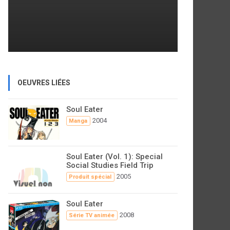
OEUVRES LIÉES
Soul Eater
2004
Manga
Soul Eater (Vol. 1): Special
Social Studies Field Trip
2005
Produit spécial
Soul Eater
2008
Série TV animée