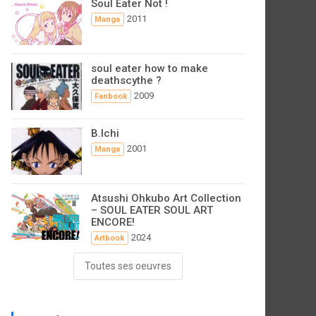
Soul Eater Not !
2011
Manga
soul eater how to make
deathscythe ?
2009
Fanbook
B.Ichi
2001
Manga
Atsushi Ohkubo Art Collection
– SOUL EATER SOUL ART
ENCORE!
2024
Artbook
Toutes ses oeuvres