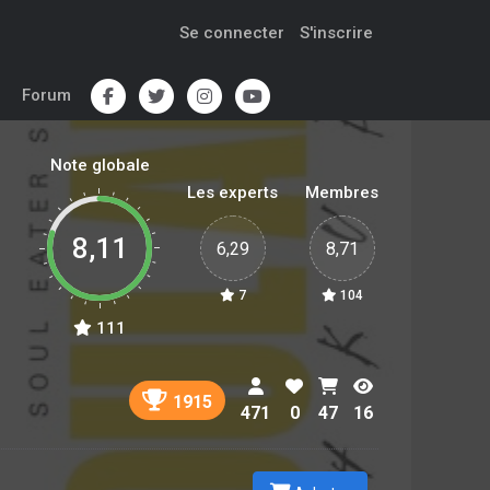
Se connecter
S'inscrire
Forum
Note globale
Les experts
Membres
8,11
6,29
8,71
7
104
111
1915
471
0
47
16