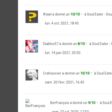
Atael
a donné un
10/10
à
Soul Eater - Sou
lun. 4 oct. 2021, 18:45
Diabloc57
a donné un
8/10
à
Soul Eater - 
lun. 14 juin 2021, 20:50
Crahosover
a donné un
10/10
à
Soul Eater
sam. 20 févr. 2021, 16:45
BerFrançois
a donné un
9/10
à
Soul E
mer. 22 juil. 2020, 17:53