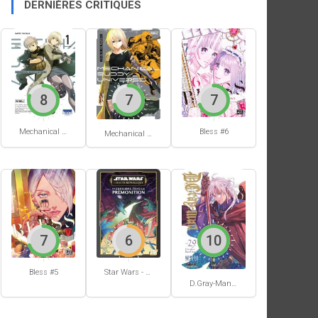
DERNIÈRES CRITIQUES
8
7
7
Mechanical Buddy Universe #1
Bless #6
Mechanical Buddy Universe #0
7
6
10
Bless #5
Star Wars - La Haute République - Un équilibre fragile
D.Gray-Man #29