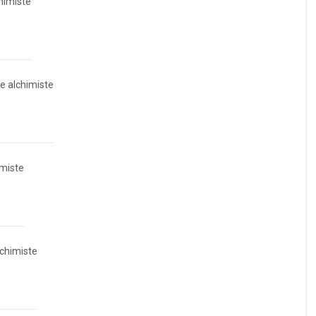
himiste
ce alchimiste
imiste
lchimiste