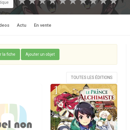
★
★
★
★
★
★
★
★
★
★
tique
deos
Actu
En vente
r la fiche
Ajouter un objet
TOUTES LES ÉDITIONS