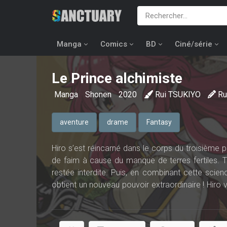
Manga
Comics
BD
Ciné/série
Le Prince alchimiste
Manga
Shonen
2020
Rui TSUKIYO
Ru
aventure
drame
Fantasy
Hiro s’est réincarné dans le corps du troisième p
de faim à cause du manque de terres fertiles. Tr
restée interdite. Puis, en combinant cette sci
obtient un nouveau pouvoir extraordinaire ! Hiro v
au bord de la ruine… Mais sa quête sera semée d