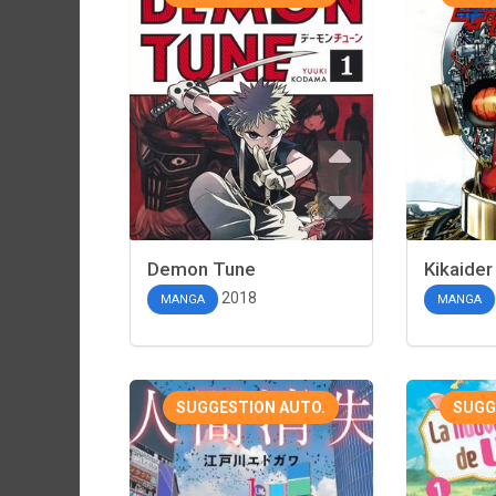
Demon Tune
Kikaide
2018
MANGA
MANGA
SUGGESTION AUTO.
SUGG