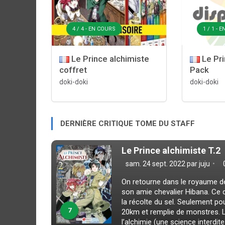
4 / 4 - EN COURS
1 / 1 - 
Le Prince alchimiste
Le Pri
coffret
Pack
doki-doki
doki-doki
DERNIÈRE CRITIQUE TOME DU STAFF
Le Prince alchimiste T.2
sam. 24 sept. 2022 par
juju
On retourne dans le royaume d
son amie chevalier Hibana. Ce 
la récolte du sel. Seulement pou
7
20km et remplie de monstres. L’
l’alchimie (une science interdite 