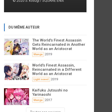
© 2020 S. kosugi / SQUARE ENIX
DU MÊME AUTEUR
The World's Finest Assassin
Gets Reincarnated in Another
World as an Aristocrat
2019
Manga
World's Finest Assassin,
Reincarnated in a Different
World as an Aristocrat
2019
Light novel
Kaifuku Jutsushi no
Yarinaoshi
2017
Manga