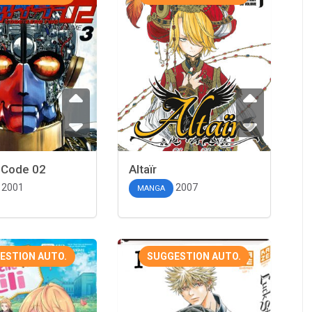
r Code 02
Altaïr
2001
2007
MANGA
ESTION AUTO.
SUGGESTION AUTO.