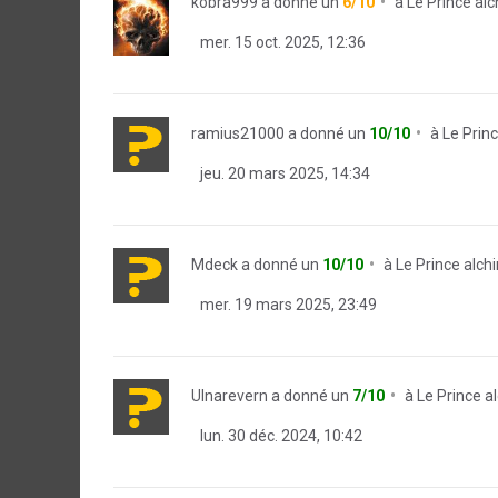
kobra999
a donné un
6/10
à
Le Prince alc
mer. 15 oct. 2025, 12:36
ramius21000
a donné un
10/10
à
Le Prin
jeu. 20 mars 2025, 14:34
Mdeck
a donné un
10/10
à
Le Prince alch
mer. 19 mars 2025, 23:49
Ulnarevern
a donné un
7/10
à
Le Prince a
lun. 30 déc. 2024, 10:42