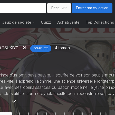
Découvrir
Entrer ma collection
Jeux de société
Quizz
Achat/vente
Top Collections
i TSUKIYO
4
tomes
COMPLÈTE
rince d’un petit pays pauvre. Il souffre de voir son peuple mouri
ès vite, il apprend l’alchimie, une science universelle longtemp
ence avec ses connaissances du Japon moderne, le jeune princ
a alors utiliser son incroyable faculté pour reconstruire son pay
’embûches !