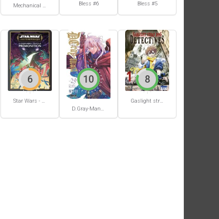
Bless #6
Bless #5
Mechanical Buddy Universe #0
6
10
8
Star Wars - La Haute République - Un équilibre fragile
Gaslight stray dog detectives #1
D.Gray-Man #29