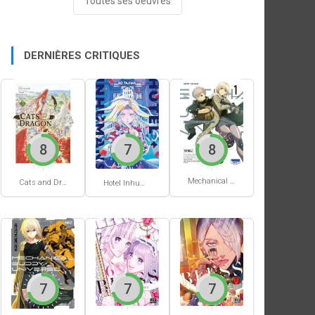
Toutes ses oeuvres
DERNIÈRES CRITIQUES
8
7
8
Mechanical Buddy Universe #1
Cats and Dragon #3
Hotel Inhumans #1
7
7
7