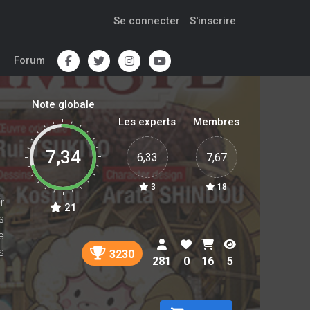
Se connecter
S'inscrire
Forum
Note globale
Les experts
Membres
7,34
6,33
7,67
3
18
r
21
s
e
s
3230
281
0
16
5