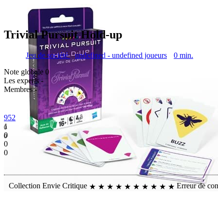
Trivial Pursuit Hold-up
Jeu de société
undefined - undefined joueurs
0 min.
Note globale
0
Les experts
-
Membres
-
952
1
0
0
0
0
0
Collection
Envie
Critique
Erreur de co
★
★
★
★
★
★
★
★
★
★