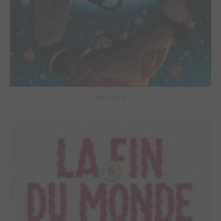
Space Cats #1
6