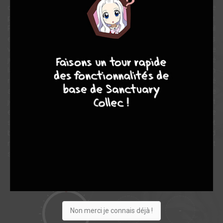
cultiver le mystère de ses huit années de disparition. On ne partage
pas toujours ses idées mais sa trajectoire reste fascinante.
Résistant à 17 ans puis fervent militant anticolonialiste, il
embrasse une carrière d’avocat presque malgré lui en 1956. Très
7
8
8
10
vite, il fera le choix de défendre les fedayin de la guerre d’Algérie
jusqu’à se marier avec l’héroïne de l’indépendance à qui il a sauvé
la tête… De l’enfant métis écorché au « salaud lumineux », cet album
revient sur l’essence de ses combats et sa personnalité
ambivalente. Après le très remarqué L’Affaire Zola paru en 2019, le
journaliste Jean-Charles Chapuzet nous offre un portrait
exceptionnel tiré d’un entretien privé avec maître Vergès au soir de
sa vie. L’ensemble est illustré de main de maître, avec un noir et
blanc aiguisé par Guillaume Martinez, ce dernier faisant son grand
retour chez Glénat après plusieurs albums chez Futuropolis, dont
sa grande série historique Une vie.
Note globale
Les experts
Membres
-
-
Non merci je connais déjà !