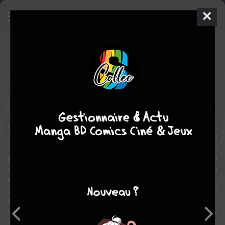
Vergès - Une nuit avec le diable
BD
2022
Guillaume MARTINEZ
Jean-charles
CHAPUZET
0
tome
EN COURS
historique
Biographie
On ne présente plus maître Jacques Vergès tant sa réputation
sulfureuse le précède. Né dans les années 1920 en Thaïlande, il
grandit sur l’île de la Réunion et se passionne très tôt pour la
politique. « Narcissique », « cynique » et « provocateur », il
enchaînera les procès médiatiques jusqu’à devenir une star du
barreau dans les années 80. En prenant la défense des plus grands
criminels, comme celle du nazi Klaus Barbie ou de Slobodan
Milosevic, il forge sa propre légende d’avocat du diable. En 50 ans
de carrière, il pénètre les hautes sphères du pouvoir, tisse des
amitiés - Pol Pot, Mao, Carlos, Saddam Hussein… - et ne cesse de