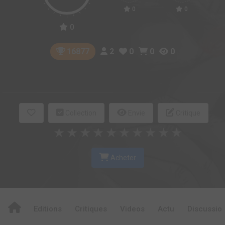
0
0
0
2
0
0
0
16877
Collection
Envie
Critique
★
★
★
★
★
★
★
★
★
★
Acheter
Editions
Critiques
Videos
Actu
Discussio