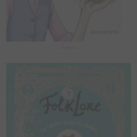
ScéléRats
7