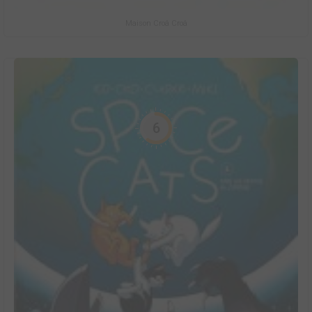
Maison Croâ Croâ
6