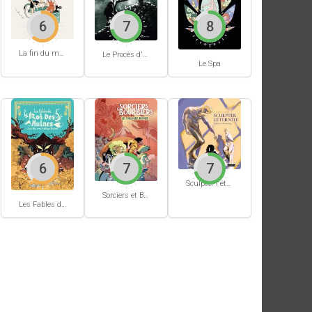
6
7
8
La fin du monde (Stanislas)
Le Procès d'un immortel
Le Spa
6
7
7
Sculpter l'éternité
Sorciers et Bourbiers #1
Les Fables du Roi des Aulnes