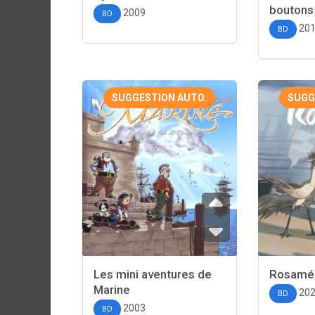
boutons
2009
BD
20
BD
SUGGESTION AUTO.
SUGG
Les mini aventures de
Rosamé
Marine
20
BD
2003
BD