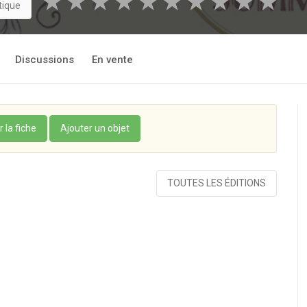
★
★
★
★
★
★
★
★
★
★
tique
Discussions
En vente
r la fiche
Ajouter un objet
TOUTES LES ÉDITIONS