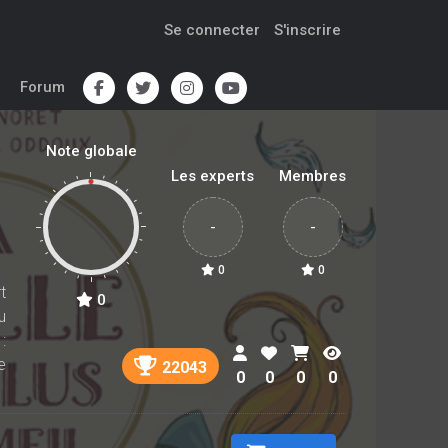
Se connecter
S'inscrire
Forum
Note globale
Les experts
Membres
-
-
0
0
t
0
u
:
e
22043
0
0
0
0