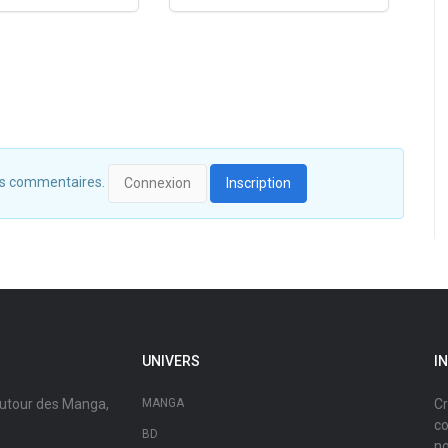
 des commentaires.
Connexion
Inscription
UNIVERS
I
autour des Manga,
MANGA
Cr
co
BD
no