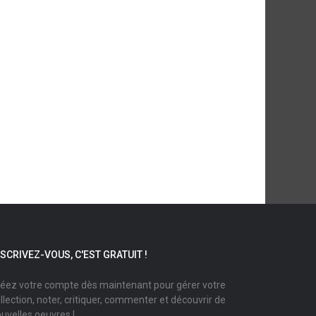
NSCRIVEZ-VOUS, C'EST GRATUIT !
éez votre compte dès maintenant pour gérer votre
llection, noter, critiquer, commenter et découvrir de
uvelles oeuvres !