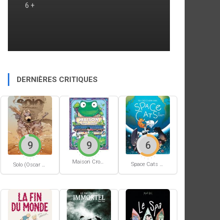
6 +
DERNIÈRES CRITIQUES
9
9
6
Maison Croâ Croâ
Space Cats #1
Solo (Oscar Martin) #1