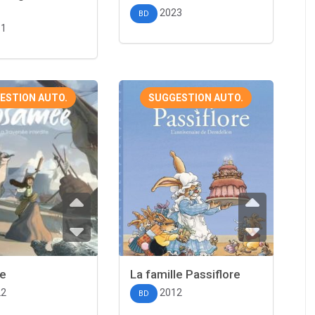
2023
BD
11
ESTION AUTO.
SUGGESTION AUTO.
e
La famille Passiflore
22
2012
BD