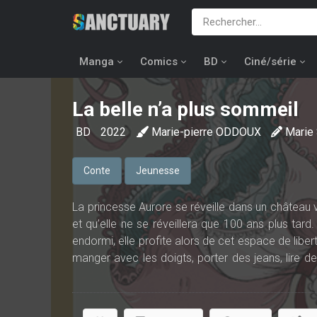
Manga
Comics
BD
Ciné/série
La belle n’a plus sommeil
BD
2022
Marie-pierre ODDOUX
Marie
Conte
Jeunesse
La princesse Aurore se réveille dans un château vid
et qu’elle ne se réveillera que 100 ans plus tard
endormi, elle profite alors de cet espace de libert
manger avec les doigts, porter des jeans, lire 
s’émancipe et change son destin.