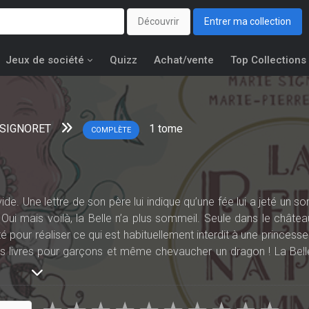
Découvrir
Entrer ma collection
Jeux de société
Quizz
Achat/vente
Top Collections
 SIGNORET
1
tome
COMPLÈTE
e. Une lettre de son père lui indique qu’une fée lui a jeté un sor
. Oui mais voilà, la Belle n’a plus sommeil. Seule dans le châtea
é pour réaliser ce qui est habituellement interdit à une princesse 
des livres pour garçons et même chevaucher un dragon ! La Bell