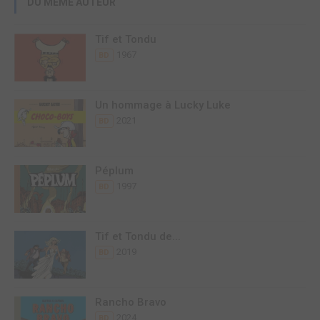
DU MÊME AUTEUR
Tif et Tondu
1967
BD
Un hommage à Lucky Luke
2021
BD
Péplum
1997
BD
Tif et Tondu de...
2019
BD
Rancho Bravo
2024
BD