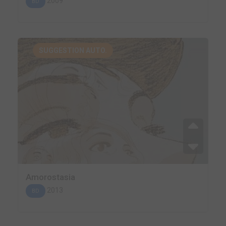
2009
BD
SUGGESTION AUTO.
Amorostasia
2013
BD