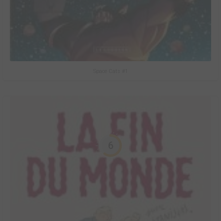
Space Cats #1
6