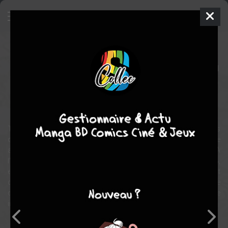
La mer à boire
BD
2022
BLUTCH
BLUTCH
1
COMPLÈTE
tome
romance
Traversant Bruxelles-City d’un pas hésitant, ignorant les conseils
d’un vieux sage, B cherche A. Garçonne, venue en calèche, sourde
aux avertissements d’une comparse de voyage, A cherche B. À
l’Hôtel Métropolis, A se cacherait sous le doux nom d’Incartade. B,
enchaîné à un poteau, capturé par des Indiens de cinéma, ne peut
que la voir s’échapper à l’horizon. Leur quête se poursuit jusqu’à ce
qu'ils se retrouvent, s’abandonnant ensemble dans une profonde
intimité, ouvrant la voie à un amour intense, absolu.